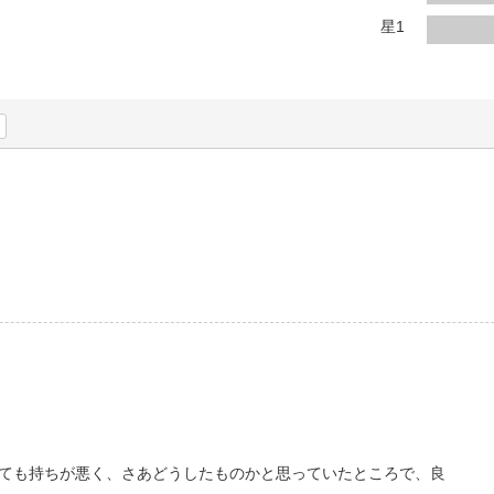
法
よくある質問・お問合せ
星1
I
ご利用規約
E
ても持ちが悪く、さあどうしたものかと思っていたところで、良