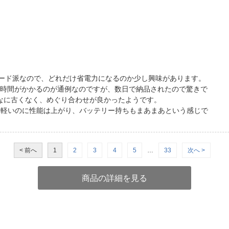
クモード派なので、どれだけ省電力になるのか少し興味があります。
は納品まで時間がかかるのが通例なのですが、数日で納品されたので驚きで
んなに古くなく、めぐり合わせが良かったようです。
1より軽いのに性能は上がり、バッテリー持ちもまあまあという感じで
< 前へ
1
2
3
4
5
…
33
次へ >
商品の詳細を見る