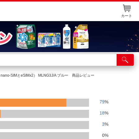
カート
店舗サービス
ット取り置き
M（nano-SIMとeSIMx2） MLNG3J/A ブルー 商品レビュー
イントカードWEB登録
舗情報・店舗一覧
79
%
取り寄せ品入荷状況照会
18
%
3
%
0
%