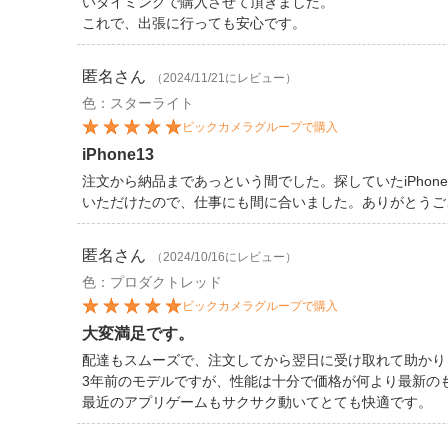
いタイミングで購入させて頂きました。
これで、出張に行っても安心です。
匿名
さん
（2024/11/21にレビュー）
色：スターライト
ビックカメラグループで購入
iPhone13
注文から納品まであっという間でした。探していたiPho
いただけたので、仕事にも間に合いました。ありがとうご
匿名
さん
（2024/10/16にレビュー）
色：プロダクトレッド
ビックカメラグループで購入
大変満足です。
配達もスムーズで、注文してから翌日に受け取れて助かり
3年前のモデルですが、性能は十分で価格が何より最新の
最近のアプリゲームもサクサク動いてとても快適です。