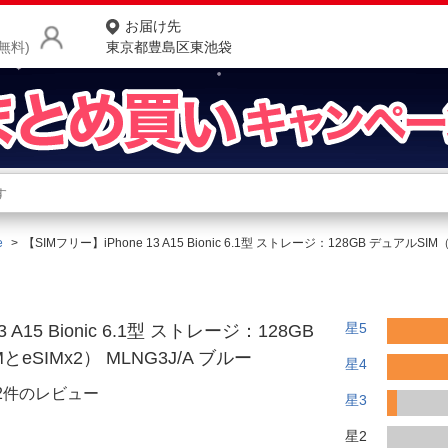
お届け先
無料)
東京都豊島区東池袋
商品をさがす
ランキングからさがす
ネ
e
【SIMフリー】iPhone 13 A15 Bionic 6.1型 ストレージ：128GB デュアルSI
カテゴリ一覧からさがす
ポ
店
星5
 A15 Bionic 6.1型 ストレージ：128GB
お
とeSIMx2） MLNG3J/A ブルー
星4
お客様サポート
22件のレビュー
星3
ご利用ガイド
星2