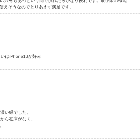
写真の共有もあっという間で慣れたらかなり便利です。最小限の機能
使えそうなのでとりあえず満足です。
はiPhone13が好み
の濃い緑でした。
てから在庫がなく、
。