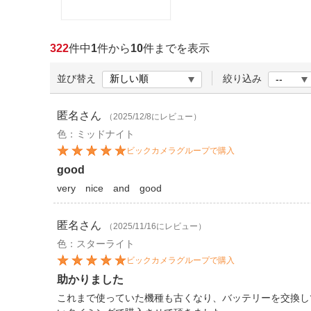
ほしいもの
お知らせ
322
件中
1
件から
10
件までを表示
並び替え
絞り込み
匿名
さん
（2025/12/8にレビュー）
色：ミッドナイト
ビックカメラグループで購入
good
very nice and good
匿名
さん
（2025/11/16にレビュー）
色：スターライト
ビックカメラグループで購入
助かりました
これまで使っていた機種も古くなり、バッテリーを交換し