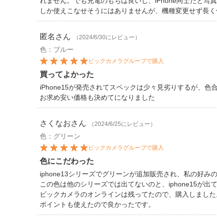
れません。でも充電のもちは良いし、iPhone同士だと
しか使えこなせそうにはありませんが、機種変更せず長く
匿名
さん
（2024/6/30にレビュー）
色：ブルー
ビックカメラグループで購入
買ってよかった
iPhone15が発売されてスペックは少々見劣りするが、色合い
お求め安い価格も決めてになりました
さくなお
さん
（2024/6/25にレビュー）
色：グリーン
ビックカメラグループで購入
色にこだわった
iphone13シリーズでグリーンが追加販売され、私の好み
この色は他のシリーズでは出てないのと、iphone15が出
ビックカメラのオンラインは残ってたので、購入しました
ポイントも使えたので良かったです。