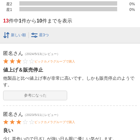
星2
0
%
星1
0
%
13
件中
1
件から
10
件までを表示
新しい順
星3つ
匿名
さん
（2024/5/13にレビュー）
ビックカメラグループで購入
値上げ＆販売停止
他製品と比べ値上げ率が非常に高いです。しかも販売停止のようで
す。
参考になった
匿名
さん
（2023/5/11にレビュー）
ビックカメラグループで購入
良い
少し茶色いので日ざしが強い日も眼に優しい気がします。