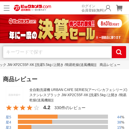
ログイン
会員登録(無料)
JW-XP2C55F-XK [洗濯5.5kg /上開き /簡易乾燥(送風機能)] 商品レビュー
商品レビュー
全自動洗濯機 URBAN CAFE SERIES(アーバンカフェシリーズ)
ステンレスブラック JW-XP2C55F-XK [洗濯5.5kg /上開き /簡易
乾燥(送風機能)]
4.2
330件のレビュー
星5
44
%
星4
38
%
星3
15
%