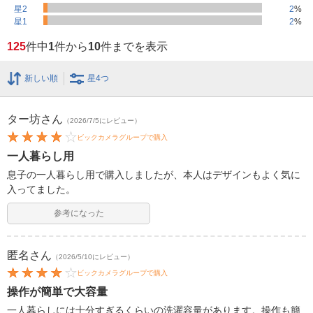
星2
2
%
星1
2
%
125
件中
1
件から
10
件までを表示
新しい順
星4つ
ター坊
さん
（2026/7/5にレビュー）
ビックカメラグループで購入
一人暮らし用
息子の一人暮らし用で購入しましたが、本人はデザインもよく気に
入ってました。
参考になった
匿名
さん
（2026/5/10にレビュー）
ビックカメラグループで購入
操作が簡単で大容量
一人暮らしには十分すぎるくらいの洗濯容量があります。操作も簡