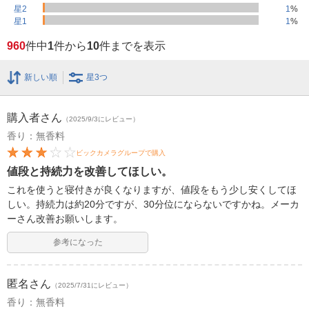
星2
1
%
星1
1
%
960
件中
1
件から
10
件までを表示
新しい順
星3つ
購入者
さん
（2025/9/3にレビュー）
香り：無香料
ビックカメラグループで購入
値段と持続力を改善してほしい。
これを使うと寝付きが良くなりますが、値段をもう少し安くしてほ
しい。持続力は約20分ですが、30分位にならないですかね。メーカ
ーさん改善お願いします。
参考になった
匿名
さん
（2025/7/31にレビュー）
香り：無香料