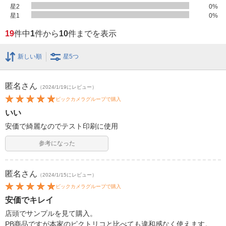
星2
0
%
星1
0
%
19
件中
1
件から
10
件までを表示
新しい順
星5つ
匿名
さん
（2024/1/19にレビュー）
ビックカメラグループで購入
いい
安価で綺麗なのでテスト印刷に使用
参考になった
匿名
さん
（2024/1/15にレビュー）
ビックカメラグループで購入
安価でキレイ
店頭でサンプルを見て購入。
PB商品ですが本家のピクトリコと比べても違和感なく使えます。