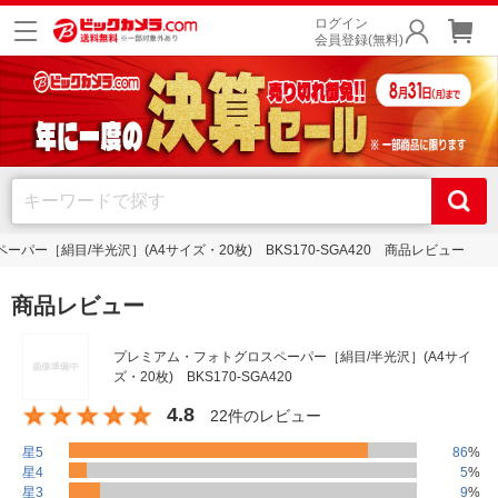
ログイン
会員登録(無料)
パー［絹目/半光沢］(A4サイズ・20枚) BKS170-SGA420 商品レビュー
商品レビュー
プレミアム・フォトグロスペーパー［絹目/半光沢］(A4サイ
ズ・20枚) BKS170-SGA420
4.8
22件のレビュー
星5
86
%
星4
5
%
星3
9
%