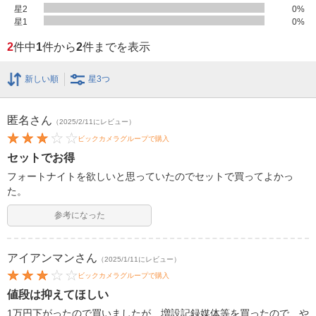
星2
0
%
星1
0
%
2
件中
1
件から
2
件までを表示
新しい順
星3つ
匿名
さん
（2025/2/11にレビュー）
ビックカメラグループで購入
セットでお得
フォートナイトを欲しいと思っていたのでセットで買ってよかっ
た。
参考になった
アイアンマン
さん
（2025/1/11にレビュー）
ビックカメラグループで購入
値段は抑えてほしい
1万円下がったので買いましたが、増設記録媒体等を買ったので、や