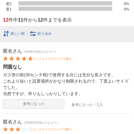
星2
0
%
星1
0
%
12
件中
11
件から
12
件までを表示
新しい順
絞り込み
匿名
さん
（2024/1/15にレビュー）
ビックカメラグループで購入
問題なし
ガス管の前(30センチ程)で使用する分には充分な長さです。
これより短いと設置場所がかなり制限されるので、丁度よいサイズ
でした。
当然ですが、作りもしっかりしています。
参考になった
1人
参考になった：
匿名
さん
（2023/12/25にレビュー）
ビックカメラグループで購入