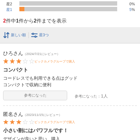
星2
0
%
星1
5
%
2
件中
1
件から
2
件までを表示
新しい順
星3つ
ひろ
さん
（2024/7/21にレビュー）
ビックカメラグループで購入
コンパクト
コードレスでも利用できる点はグッド
コンパクトで収納に便利
参考になった
1人
参考になった：
匿名
さん
（2023/11/15にレビュー）
ビックカメラグループで購入
小さい割にはパワフルです！
デザインが良いと思い、購入