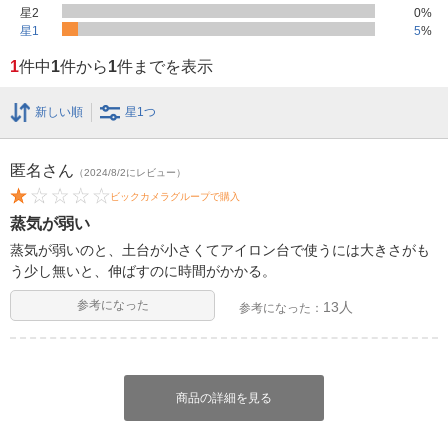
星2
0
%
星1
5
%
1
件中
1
件から
1
件までを表示
新しい順
星1つ
匿名
さん
（2024/8/2にレビュー）
ビックカメラグループで購入
蒸気が弱い
蒸気が弱いのと、土台が小さくてアイロン台で使うには大きさがも
う少し無いと、伸ばすのに時間がかかる。
参考になった
13人
参考になった：
商品の詳細を見る