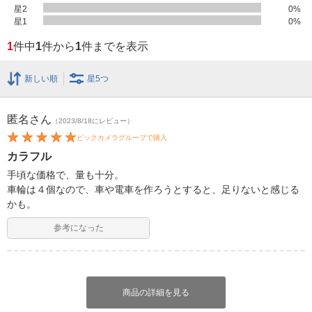
星2
0
%
星1
0
%
1
件中
1
件から
1
件までを表示
新しい順
星5つ
匿名
さん
（2023/8/18にレビュー）
ビックカメラグループで購入
カラフル
手頃な価格で、量も十分。
車輪は４個なので、車や電車を作ろうとすると、足りないと感じる
かも。
参考になった
商品の詳細を見る