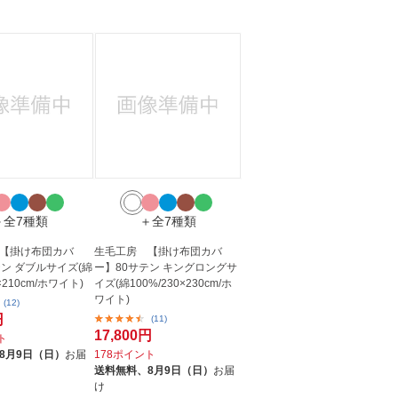
＋全7種類
＋全7種類
【掛け布団カバ
生毛工房 【掛け布団カバ
テン ダブルサイズ(綿
ー】80サテン キングロングサ
0×210cm/ホワイト)
イズ(綿100%/230×230cm/ホ
ワイト)
(12)
円
(11)
17,800円
ト
8月9日（日）
お届
178ポイント
送料無料、
8月9日（日）
お届
け