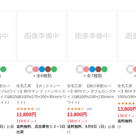
類
＋全6種類
＋全7種類
団カバ
生毛工房 【ボックスシー
生毛工房 【掛け布団カバ
生毛工房 
ダブル(ワイ
ツ】80サテン クィーンサイズ
ー】80サテン ダブルロングサ
ー】80サ
イズ(綿10
(綿100%/170×200×30cm/ホワ
イズ(綿100%/190×230cm/ホ
100%/19
ワイト)
イト)
ワイト)
13,800
(1)
(18)
11,800円
13,800円
138ポイン
118ポイント
138ポイント
送料無料、
（日）
お届
送料無料、
店在庫有り 2～3日
送料無料、
8月9日（日）
お届
け
出荷
け