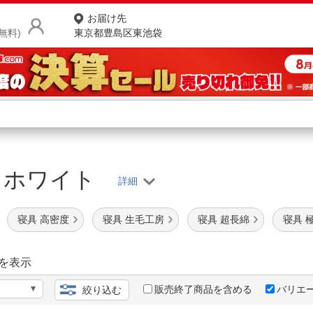
お届け先
無料)
東京都豊島区東池袋
商品をさがす
ランキングからさがす
ネ
13 ホワイト
カテゴリ一覧からさがす
ポ
店
寝具 高密度
寝具 生毛工房
寝具 超長綿
寝具 
お
お客様サポート
を表示
販売終了商品を含める
バリエ
絞り込む
ご利用ガイド