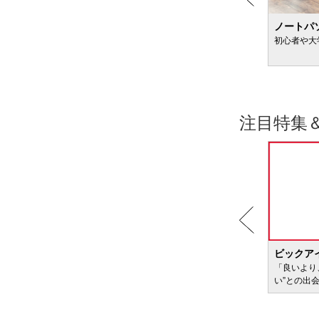
粉ミルクのおすすめ
ノートパ
新生児向け＆便秘が気になる赤ちゃん向けも
初心者や大
注目特集
BIC WAVE
ビックア
サービ
「どきどき・わくわく」をさまざまなコンテン
「良いより
ツに載せてお届けします
い”との出