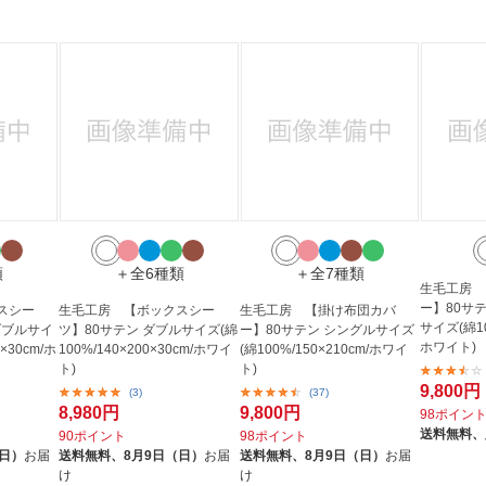
類
＋全6種類
＋全7種類
生毛工房 
ー】80サ
スシー
生毛工房 【ボックスシー
生毛工房 【掛け布団カバ
サイズ(綿10
ダブルサイ
ツ】80サテン ダブルサイズ(綿
ー】80サテン シングルサイズ
ホワイト)
×30cm/ホ
100%/140×200×30cm/ホワイ
(綿100%/150×210cm/ホワイ
ト)
ト)
9,800円
(3)
(37)
8,980円
9,800円
98ポイン
送料無料、
90ポイント
98ポイント
（日）
お届
送料無料、
8月9日（日）
お届
送料無料、
8月9日（日）
お届
け
け