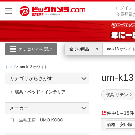
ログイン
会員登録(
カテゴリから選ぶ
全ての商品
こんにちは
トップ
um-k13 ホワイト
ログイン
um-k
カテゴリからさがす
新規会員登録
寝具・ベッド・インテリア
寝具 サテン
会員メニュー
メーカー
15
件中
1
～
15
件
お買いもの履歴
生毛工房｜UMO KOBO
閲覧履歴