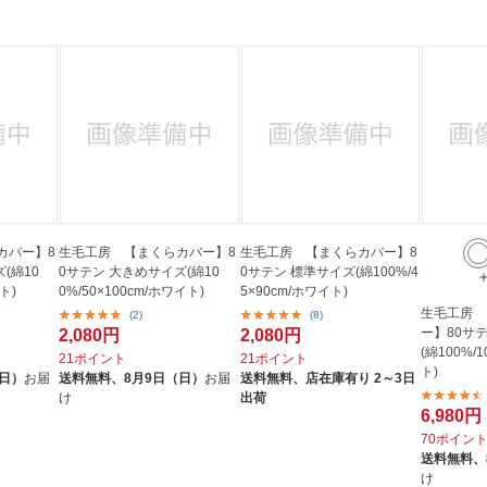
法
よくある質問・お問合せ
I
ご利用規約
E
カバー】8
生毛工房 【まくらカバー】8
生毛工房 【まくらカバー】8
(綿10
0サテン 大きめサイズ(綿10
0サテン 標準サイズ(綿100%/4
ト)
0%/50×100cm/ホワイト)
5×90cm/ホワイト)
生毛工房 
(2)
(8)
ー】80サ
2,080円
2,080円
(綿100%/
21ポイント
21ポイント
ト)
（日）
お届
送料無料、
8月9日（日）
お届
送料無料、
店在庫有り 2～3日
け
出荷
6,980円
70ポイン
送料無料、
け