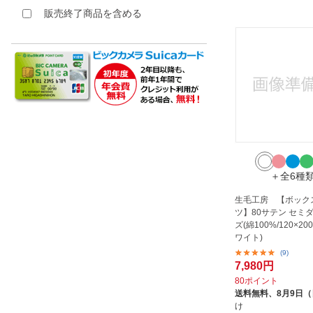
販売終了商品を含める
＋全6種
生毛工房 【ボック
ツ】80サテン セミ
ズ(綿100%/120×200
ワイト)
(9)
7,980円
80ポイント
送料無料、
8月9日
け