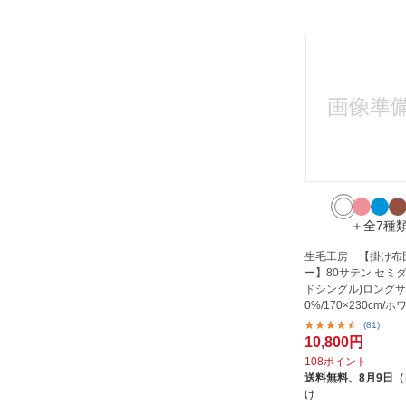
＋全7種
生毛工房 【掛け布
ー】80サテン セミ
ドシングル)ロングサ
0%/170×230cm/ホ
(81)
10,800円
108ポイント
送料無料、
8月9日
け