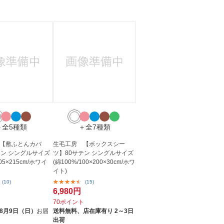
人窓口
R情報
nglish / 中文
＋全5種類
＋全7種類
【敷ふとんカバ
生毛工房 【ボックスシー
テン シングルサイズ
ツ】80サテン シングルサイズ
105×215cm/ホワイ
(綿100%/100×200×30cm/ホワ
イト)
(10)
(15)
6,980円
ト
70ポイント
8月9日（日）
お届
送料無料、
店在庫有り 2～3日
出荷