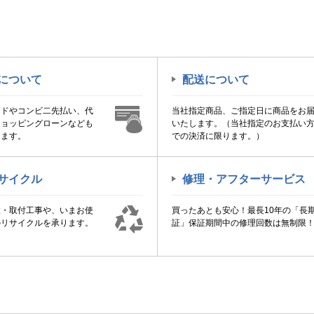
について
配送について
ードやコンビ二先払い、代
当社指定商品、ご指定日に商品をお
ショッピングローンなども
いたします。（当社指定のお支払い
けます。
での決済に限ります。）
サイクル
修理・アフターサービス
置・取付工事や、いまお使
買ったあとも安心！最長10年の「長
のリサイクルを承ります。
証」保証期間中の修理回数は無制限