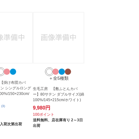
＋全5種類
【掛け布団カバ
テン シングルロング
生毛工房 【敷ふとんカバ
0%/150×230cm/
ー】80サテン ダブルサイズ(綿
100%/145×215cm/ホワイト)
(3)
9,980円
100ポイント
ト
送料無料、
店在庫有り 2～3日
入荷次第出荷
出荷