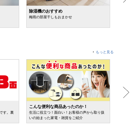
除湿機のおすすめ
日焼け
梅雨の部屋干しもおまかせ
スプレ
もっと見る
こんな便利な商品あったのか！
人気売
ルです。裏
生活に役立つ！面白い！お客様の声から取り扱
カテゴ
いの始まった家電・雑貨をご紹介
けます