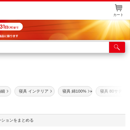
カート
店舗サービス
ット取り置き
イントカードWEB登録
舗情報・店舗一覧
極細
寝具 インテリア
寝具 綿100%
寝具 80サテン
取り寄せ品入荷状況照会
ーションをまとめる