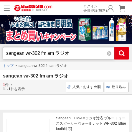
ログイン
会員登録(無料)
トップ
sangean wr-302 fm am ラジオ
sangean wr-302 fm am ラジオ
1
件中
Bluetoothスピーカー 大型
ワイヤレススピーカー 大型
人気・おすすめ順
絞り込み
1～1
件を表示
Sangean FM/AMラジオ対応 ブルートゥー
ススピーカー ウォールナット WR-302 [Blue
tooth対応]