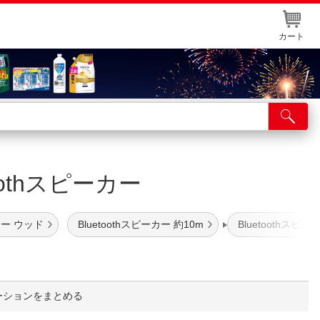
カート
店舗サービス
ット取り置き
uetoothスピーカー
イントカードWEB登録
舗情報・店舗一覧
ーカー ウッド
Bluetoothスピーカー 約10m
Bluetoothスピーカ
取り寄せ品入荷状況照会
ーションをまとめる