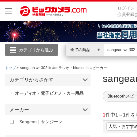
ログイン
会員登録(
カテゴリから選ぶ
全ての商品
こんにちは
トップ
sangean wr-302 fm/amラジオ・bluetoothスピーカー
ログイン
sange
カテゴリからさがす
新規会員登録
オーディオ・電子ピアノ・カー用品
Bluetoothス
会員メニュー
メーカー
1
件中
1
～
1
件を
お買いもの履歴
Sangean｜サンジーン
閲覧履歴