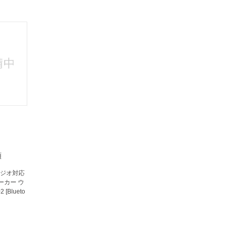
法
よくある質問・お問合せ
I
ご利用規約
E
類
Mラジオ対応
ーカー ウ
[Blueto