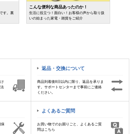
こんな便利な商品あったのか！
人気売
ルです。裏
生活に役立つ！面白い！お客様の声から取り扱
カテゴ
いの始まった家電・雑貨をご紹介
けます
返品・交換について
届け
商品到着後8日以内に限り、返品を承りま
方法
す。サポートセンターまで事前にご連絡
ください。
よくあるご質問
期保
お買い物でのお困りごと、よくあるご質
！
問はこちら