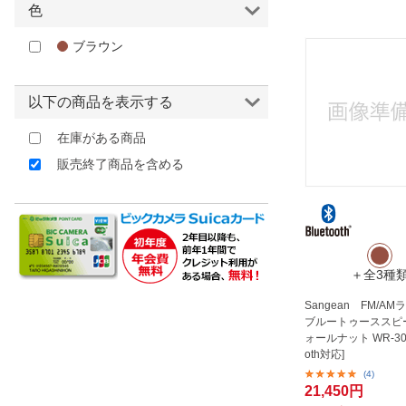
色
ほしいもの
ブラウン
お知らせ
以下の商品を表示する
在庫がある商品
販売終了商品を含める
＋全3種
Sangean FM/A
ブルートゥーススピ
ォールナット WR-302 
oth対応]
(4)
21,450円