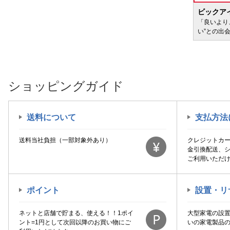
BIC WAVE
ビックア
サービ
「どきどき・わくわく」をさまざまなコンテン
「良いより
ツに載せてお届けします
い”との出
ショッピングガイド
送料について
支払方法
送料当社負担（一部対象外あり）
クレジットカ
金引換配送、
ご利用いただ
ポイント
設置・リ
ネットと店舗で貯まる、使える！！1ポイ
大型家電の設
ント=1円として次回以降のお買い物にご
いの家電製品