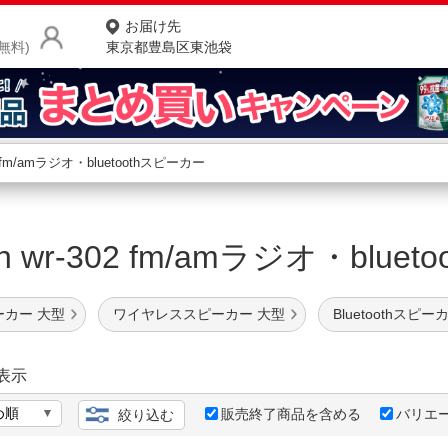
お届け先
無料)
東京都豊島区東池袋
商品をさがす
ランキングからさがす
ネ
an wr-302 fm/amラジオ・bl
カテゴリ一覧からさがす
ポ
店
ピーカー 大型
ワイヤレススピーカー 大型
Bluetoothスピ
お
お客様サポート
表示
販売終了商品を含める
バリエ
絞り込む
ご利用ガイド