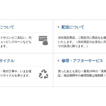
について
配送について
ードやコンビ二先払い、代
当社指定商品、ご指定日に商品をお
ショッピングローンなども
いたします。（当社指定のお支払い
けます。
での決済に限ります。）
サイクル
修理・アフターサービス
置・取付工事や、いまお使
買ったあとも安心！最長10年の「長
のリサイクルを承ります。
証」保証期間中の修理回数は無制限