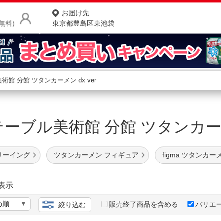
お届け先
無料)
東京都豊島区東池袋
商品をさがす
ランキングからさがす
ネ
a テーブル美術館 分館 ツタンカー
カテゴリ一覧からさがす
ポ
店
リーイング
ツタンカーメン フィギュア
figma ツタンカー
お
お客様サポート
表示
販売終了商品を含める
バリエ
絞り込む
ご利用ガイド