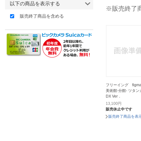
以下の商品を表示する
ほしいもの
※販売終了
販売終了商品を含める
お知らせ
フリーイング figm
美術館-分館- ツタ
DX Ver．
13,100
円
販売休止中です
販売終了商品を表