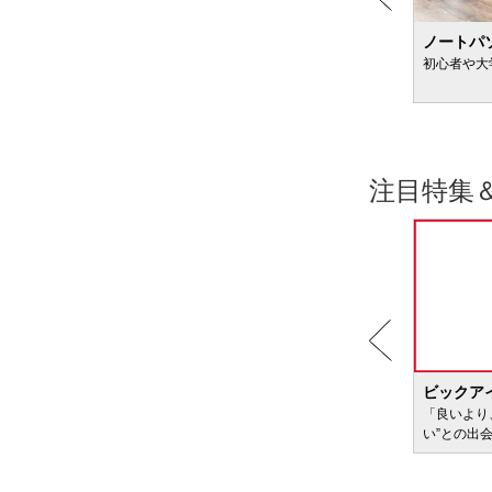
粉ミルクのおすすめ
ノートパ
新生児向け＆便秘が気になる赤ちゃん向けも
初心者や大
注目特集
BIC WAVE
ビックア
サービ
「どきどき・わくわく」をさまざまなコンテン
「良いより
ツに載せてお届けします
い”との出