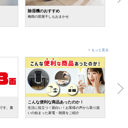
除湿機のおすすめ
日焼け
梅雨の部屋干しもおまかせ
スプレ
もっと見る
こんな便利な商品あったのか！
人気売
ルです。裏
生活に役立つ！面白い！お客様の声から取り扱
カテゴ
いの始まった家電・雑貨をご紹介
けます