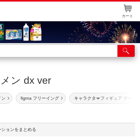
カート
店舗サービス
ット取り置き
メン dx ver
イントカードWEB登録
舗情報・店舗一覧
メン
figma フリーイング
キャラクターフィギュア テーブル
取り寄せ品入荷状況照会
ーションをまとめる