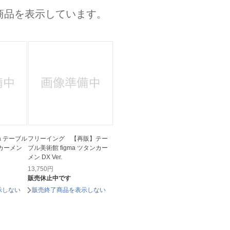
法
よくある質問・お問合せ
商品を表示しています。
I
ご利用規約
E
a テーブル
フリーイング 【再販】テー
ンカーメン
ブル美術館 figma ツタンカー
メン DX Ver.
13,750
円
販売休止中です
示しない
販売終了商品を表示しない