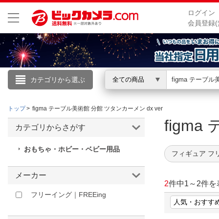
ログイン
会員登録(
カテゴリから選ぶ
全ての商品
こんにちは
トップ
figma テーブル美術館 分館 ツタンカーメン dx ver
ログイン
figm
カテゴリからさがす
新規会員登録
おもちゃ・ホビー・ベビー用品
フィギュア フ
会員メニュー
メーカー
2
件中
1
～
2
件を
お買いもの履歴
フリーイング｜FREEing
閲覧履歴