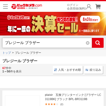
ログイン
会員登録(無料)
トップ
プレジール ブラザー
プレジール ブラザー
67
件中
互換プリンターインク ブラザー用
互換プリンターインク 残
人気・おすすめ順
絞り込み
1～50
件を表示
plaisir 互換プリンターインク [ブラザー LC
3119BK] ブラック BPL-BR3119B
(2)