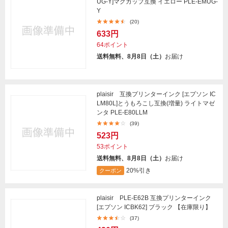
UG-Y]マグカップ互換 イエロー PLE-EMUG-
Y
(20)
633円
64ポイント
送料無料、8月8日（土）
お届け
plaisir 互換プリンターインク [エプソン IC
LM80L]とうもろこし互換(増量) ライトマゼ
ンタ PLE-E80LLM
(39)
523円
53ポイント
送料無料、8月8日（土）
お届け
20%引き
クーポン
plaisir PLE-E62B 互換プリンターインク
[エプソン ICBK62] ブラック 【在庫限り】
(37)