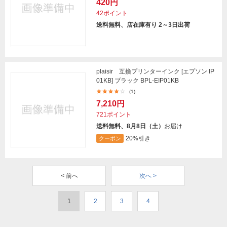
420円
42ポイント
送料無料、店在庫有り 2～3日出荷
plaisir 互換プリンターインク [エプソン IP
01KB] ブラック BPL-EIP01KB
(1)
7,210円
721ポイント
送料無料、8月8日（土）
お届け
20%引き
クーポン
< 前へ
次へ >
1
2
3
4