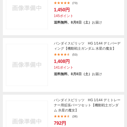
(73)
1,450円
145ポイント
送料無料、8月8日（土）
お届け
バンダイスピリッツ HG 1/144 デミバーデ
ィング【機動戦士ガンダム 水星の魔女】
(53)
1,408円
141ポイント
送料無料、8月8日（土）
お届け
バンダイスピリッツ HG 1/144 デミトレー
ナー用拡張パーツセット【機動戦士ガンダ
ム 水星の魔女】
(38)
792円