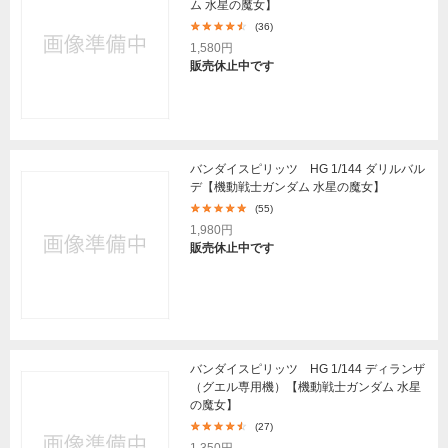
ム 水星の魔女】
(36)
1,580円
販売休止中です
バンダイスピリッツ HG 1/144 ダリルバル
デ【機動戦士ガンダム 水星の魔女】
(55)
1,980円
販売休止中です
バンダイスピリッツ HG 1/144 ディランザ
（グエル専用機）【機動戦士ガンダム 水星
の魔女】
(27)