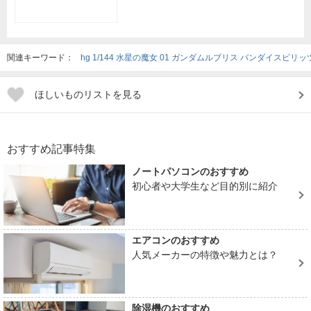
関連キーワード：
hg 1/144 水星の魔女 01 ガンダムルブリス バンダイスピリ
ほしいものリストを見る
おすすめ記事特集
ノートパソコンのおすすめ
初心者や大学生など目的別に紹介
エアコンのおすすめ
人気メーカーの特徴や魅力とは？
除湿機のおすすめ