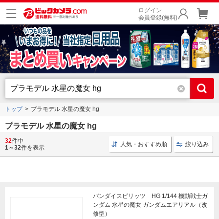
ログイン
会員登録(無料)
トップ
プラモデル 水星の魔女 hg
プラモデル 水星の魔女 hg
32
件中
ガンプラ スピリッツ
ガンプラ 1/144
1/144 スピリ
人気・おすすめ順
絞り込み
1～32
件を表示
バンダイスピリッツ HG 1/144 機動戦士ガ
ンダム 水星の魔女 ガンダムエアリアル（改
修型）