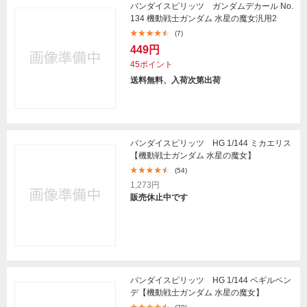
バンダイスピリッツ ガンダムデカール No.
134 機動戦士ガンダム 水星の魔女汎用2
(7)
449円
45ポイント
送料無料、入荷次第出荷
バンダイスピリッツ HG 1/144 ミカエリス
【機動戦士ガンダム 水星の魔女】
(54)
1,273円
販売休止中です
バンダイスピリッツ HG 1/144 ベギルペン
デ【機動戦士ガンダム 水星の魔女】