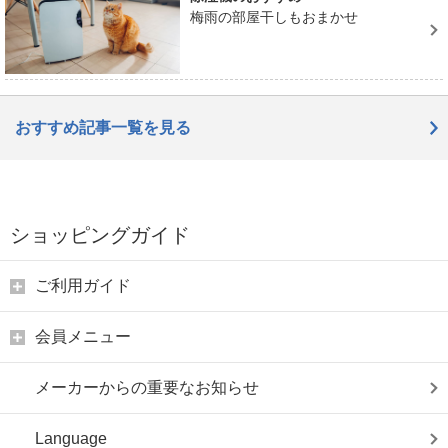
梅雨の部屋干しもおまかせ
おすすめ記事一覧を見る
ショッピングガイド
ご利用ガイド
会員メニュー
メーカーからの重要なお知らせ
Language