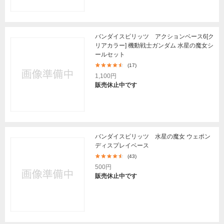
バンダイスピリッツ アクションベース6[ク
リアカラー] 機動戦士ガンダム 水星の魔女シ
ールセット
(17)
1,100円
販売休止中です
バンダイスピリッツ 水星の魔女 ウェポン
ディスプレイベース
(43)
500円
販売休止中です