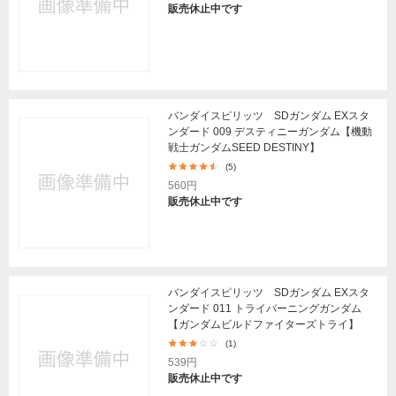
販売休止中です
バンダイスピリッツ SDガンダム EXスタ
ンダード 009 デスティニーガンダム【機動
戦士ガンダムSEED DESTINY】
(5)
560円
販売休止中です
バンダイスピリッツ SDガンダム EXスタ
ンダード 011 トライバーニングガンダム
【ガンダムビルドファイターズトライ】
(1)
539円
販売休止中です