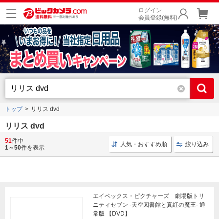
ログイン
会員登録(無料)
トップ
リリス dvd
リリス dvd
51
件中
魔法少女 DVD
DVD 伊藤いづも
アニメ 伊藤いづも
人気・おすすめ順
絞り込み
1～50
件を表示
エイベックス・ピクチャーズ 劇場版トリ
ニティセブン -天空図書館と真紅の魔王- 通
常版 【DVD】