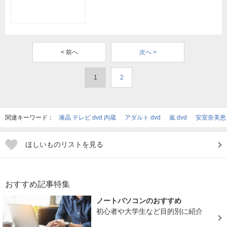
< 前へ
次へ >
1
2
関連キーワード：
液晶 テレビ dvd 内蔵
アダルト dvd
嵐 dvd
安室奈美恵 
ほしいものリストを見る
おすすめ記事特集
ノートパソコンのおすすめ
初心者や大学生など目的別に紹介