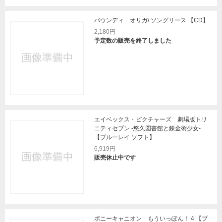
バウンディ オリガ/ ソングリース 【CD】
2,180円
予定数の販売を終了しました
エイベックス・ピクチャーズ 劇場版トリ
ニティセブン -悠久図書館と錬金術少女-
【ブルーレイ ソフト】
6,919円
販売休止中です
ポニーキャニオン もういっぽん！ 4 【ブ