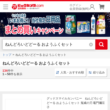
ログイン
会員登録(無料)
トップ
ねんどろいどどーる おようふくセット
ねんどろいどどーる おようふくセット
134
件中
フィギュア ねんど
おようふくセット 靴裏マグネット付
人気・おすすめ順
絞り込み
1～50
件を表示
グッドスマイルカンパニー ねんどろいど
どーる おようふくセット 鬼滅の刃 竈門禰豆
子