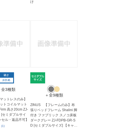
け
＋全3種類
＋全9種類
 【マットレスのみ】
ットコイルマット
ZINUS 【フレームのみ】布
Firm 高さ20cm ZJ-
張りベッドフレーム Shalini 脚
SD [セミダブルサイ
付き ファブリック スノコ床板
ャンセル・返品不可】
ダークグレー ZJ-FDPB-GR-S
D [セミダブルサイズ] 【キャ
(1)