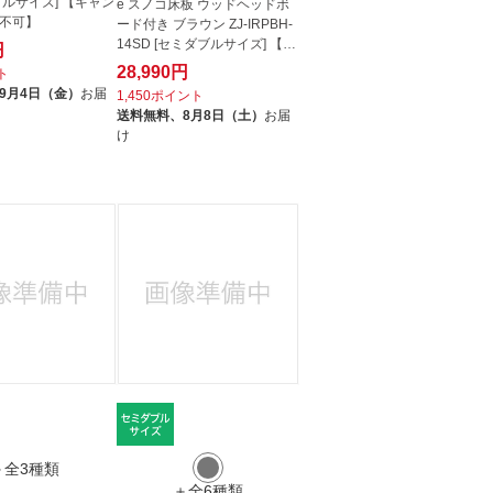
ブルサイズ] 【キャン
e スノコ床板 ウッドヘッドボ
不可】
ード付き ブラウン ZJ-IRPBH-
14SD [セミダブルサイズ] 【キ
円
ャン...
28,990円
ト
9月4日（金）
お届
1,450ポイント
送料無料、
8月8日（土）
お届
け
＋全3種類
＋全6種類