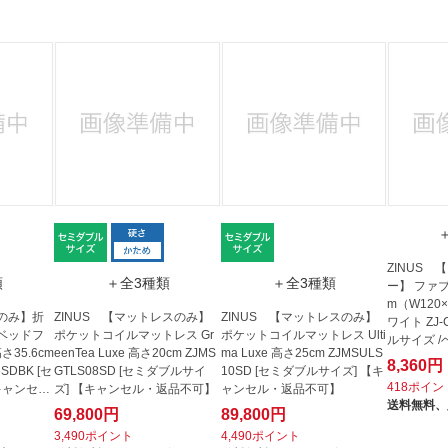
法
よくある質問・お問合せ
I
ご利用規約
E
ZINUS
類
＋全3種類
＋全3種類
ー】 ファ
m（W120×
ムのみ】折
ZINUS 【マットレスのみ】
ZINUS 【マットレスのみ】
ワイト ZJ-
ベッドフ
ポケットコイルマットレス Gr
ポケットコイルマットレス Ulti
ルサイズ /
高さ35.6cm
eenTea Luxe 高さ20cm ZJMS
ma Luxe 高さ25cm ZJMSULS
ャンセ...
8,360円
SDBK [セ
GTLS08SD [セミダブルサイ
10SD [セミダブルサイズ] 【キ
418ポイン
キャンセ
ズ] 【キャンセル・返品不可】
ャンセル・返品不可】
送料無料、
69,800円
89,800円
3,490ポイント
4,490ポイント