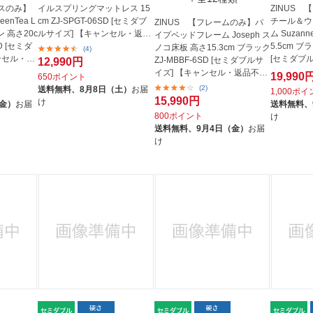
レスのみ】
イルスプリングマットレス 15
ZINUS
nTea L
cm ZJ-SPGT-06SD [セミダブ
チール＆ウ
ZINUS 【フレームのみ】パ
 高さ20c
ルサイズ] 【キャンセル・返品
ム Suzan
イプベッドフレーム Joseph ス
SD [セミダ
不可】
5.5cm ブラ
ノコ床板 高さ15.3cm ブラック
(4)
ンセル・返
[セミダブ
ZJ-MBBF-6SD [セミダブルサ
12,990円
ル・...
イズ] 【キャンセル・返品不
19,990
650ポイント
可】
(2)
送料無料、
8月8日（土）
お届
1,000ポ
15,990円
け
（金）
お届
送料無料、
800ポイント
け
送料無料、
9月4日（金）
お届
け