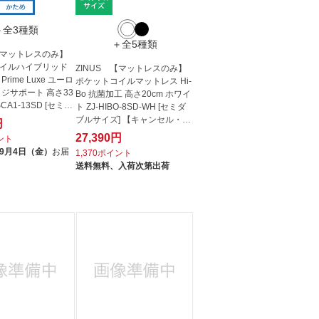
＋全3種類
＋全5種類
 【マットレスのみ】
イルハイブリッド
ZINUS 【マットレスのみ】
rime Luxe ユーロ
ポケットコイルマットレス Hi-
ッジサポート 高さ33
Bo 抗菌加工 高さ20cm ホワイ
SCA1-13SD [セミダ
ト ZJ-HIBO-8SD-WH [セミダ
ブルサイズ] 【キャンセル・返
円
品不...
27,390円
イント
9月4日（金）
お届
1,370ポイント
送料無料、
入荷次第出荷