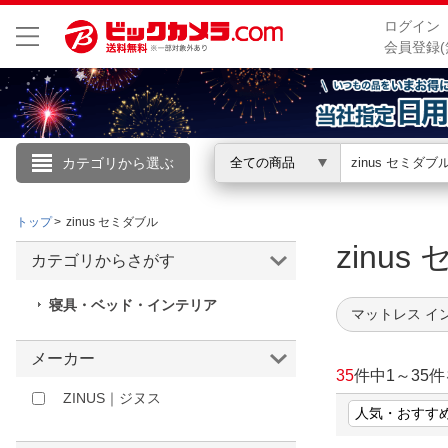
ログイン
会員登録(
カテゴリから選ぶ
全ての商品
こんにちは
トップ
zinus セミダブル
ログイン
zinu
カテゴリからさがす
新規会員登録
寝具・ベッド・インテリア
マットレス イ
会員メニュー
メーカー
35
件中
1
～
35
件
お買いもの履歴
ZINUS｜ジヌス
閲覧履歴