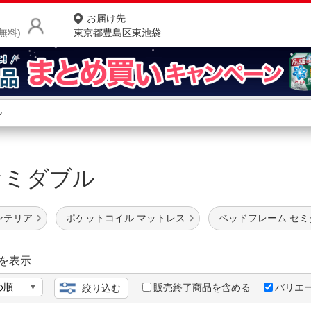
お届け先
無料)
東京都豊島区東池袋
商品をさがす
ランキングからさがす
ネ
s セミダブル
カテゴリ一覧からさがす
ポ
店
ンテリア
ポケットコイル マットレス
ベッドフレーム セミ
お
お客様サポート
を表示
販売終了商品を含める
バリエ
絞り込む
ご利用ガイド