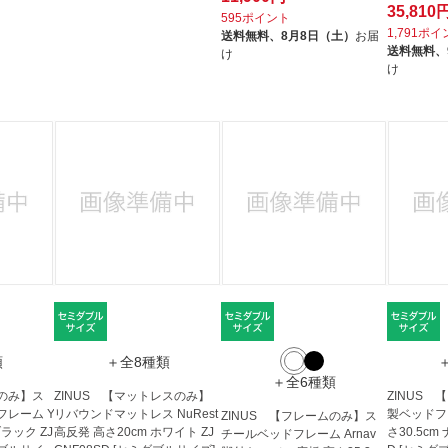
35,810
595ポイント
1,791ポ
送料無料、
8月8日（土）
お届
送料無料、
け
け
類
＋全8種類
＋全6種類
ムのみ】ス
ZINUS 【マットレスのみ】
ZINUS
レーム Y
リバウンドマットレス NuRest
製ベッドフレ
ZINUS 【フレームのみ】ス
 ブラック ZJ
高反発 高さ20cm ホワイト ZJ
さ30.5cm
チールベッドフレーム Arnav