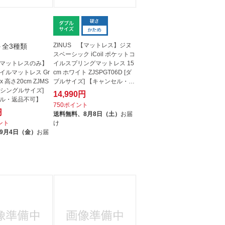
ZINUS 【マットレス】ジヌ
＋全3種類
スベーシック iCoil ポケットコ
 【マットレスのみ】
イルスプリングマットレス 15
イルマットレス Gr
cm ホワイト ZJSPGT06D [ダ
Lux 高さ20cm ZJMS
ブルサイズ] 【キャンセル・返
S [シングルサイズ]
品不...
14,990円
ル・返品不可】
750ポイント
円
送料無料、
8月8日（土）
お届
イント
け
9月4日（金）
お届