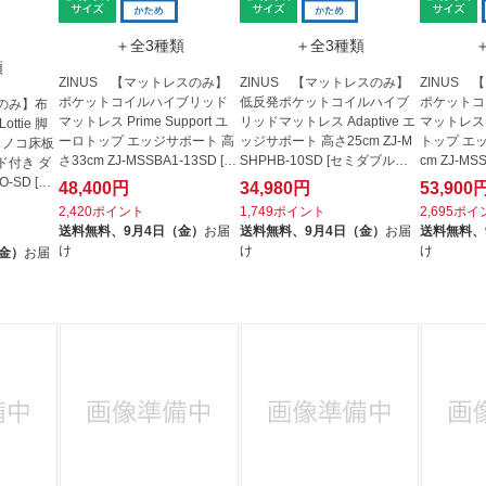
＋全3種類
＋全3種類
類
ZINUS 【マットレスのみ】
ZINUS 【マットレスのみ】
ZINUS
ポケットコイルハイブリッド
低反発ポケットコイルハイブ
ポケットコ
ムのみ】布
マットレス Prime Support ユ
リッドマットレス Adaptive エ
マットレス P
ttie 脚
ーロトップ エッジサポート 高
ッジサポート 高さ25cm ZJ-M
トップ エ
スノコ床板
さ33cm ZJ-MSSBA1-13SD [セ
SHPHB-10SD [セミダブルサ
cm ZJ-MS
ド付き ダ
ミダブ...
イズ] 【...
ブルサ...
-SD [セ
48,400円
34,980円
53,900
2,420ポイント
1,749ポイント
2,695ポ
送料無料、
9月4日（金）
お届
送料無料、
9月4日（金）
お届
送料無料、
け
け
け
（金）
お届