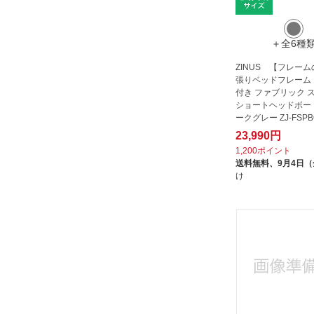
＋全6種
ZINUS 【フレー
張りベッドフレーム Lo
付き ファブリック 
ショートヘッドボー
ークグレー ZJ-FSPBO
ミ...
23,990円
1,200ポイント
送料無料、
9月4日
け