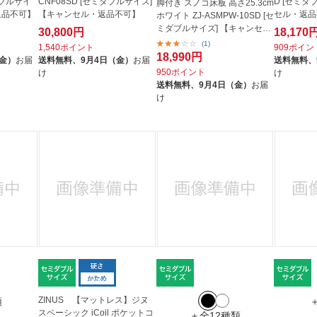
ダブルサイ
CNF08SD [セミダブルサイズ]
D [セミダ
脚付き スノコ床板 高さ25.3cm
返品不可】
【キャンセル・返品不可】
セル・返品
ホワイト ZJ-ASMPW-10SD [セ
ミダブルサイズ] 【キャンセ
30,800円
18,170
ル・...
(1)
1,540ポイント
909ポイン
18,990円
（金）
お届
送料無料、
9月4日（金）
お届
送料無料、
950ポイント
け
け
送料無料、
9月4日（金）
お届
け
ZINUS 【マットレス】ジヌ
類
スベーシック iCoil ポケットコ
＋全12種類