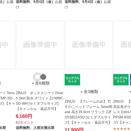
（土）
お届
送料無料、
9月4日（金）
お届
送料無料、
9月4日（金）
お届
け
け
類
＋全6種類
＋全3種類
ツ Tens
ZINUS ボックスシーツ Peac
TMP-SD-
h Skin 防水 ホワイト ZJ-WMC-
ZINUS 【フレームのみ】 竹
ZINUS
ズ] 【キャ
SD-WH [セミダブルサイズ]
すのこベッドフレーム SmartB
高反発ポケ
【キャンセル・返品不可】
ase 高さ35.6cm ブラック ZJF
レス Extra 
6,160円
SSSB114SD [セミダブルサイ
PPSM-8
ズ] 【キャンセル・返品不可】
ズ] 【キ
62ポイント
出荷
送料無料、
入荷次第出荷
11,900円