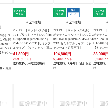
＋全3種類
＋全3種類
類
ZINUS 【マットレスのみ】
ZINUS 【マットレスのみ】
ZINUS
ハイブリッドマットレス Prim
ポケットコイルマットレス Clo
ポケットコ
ムのみ】ス
e Support 高さ25cm ホワイト
ud Luxe 高さ30cm ZJMSCLS1
een Tea 
Mia 脚
ZJ-MSSBA1-10SD [セミダブ
2SD [セミダブルサイズ] 【キ
HAG108
5.5cm
ルサイズ] 【キャンセル・返品
ャンセル・返品不可】
【キャンセ
W-15SD
不可】
 【キャンセ
41,800円
104,800円
33,000
2,090ポイント
5,240ポイント
1,650ポ
送料無料、
入荷次第出荷
送料無料、
9月4日（金）
お届
送料無料、
け
け
（金）
お届