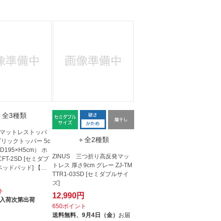
人窓口
R情報
nglish / 中文
＋全3種類
 【マットレストッパ
＋全2種類
ブリックトッパー 5c
D195×H5cm） ホ
ZINUS 三つ折り高反発マッ
CFT-2SD [セミダブ
トレス 厚さ9cm グレー ZJ-TM
ベッドパッド] 【キ
TTR1-03SD [セミダブルサイ
ズ]
ト
12,990円
入荷次第出荷
650ポイント
送料無料、
9月4日（金）
お届