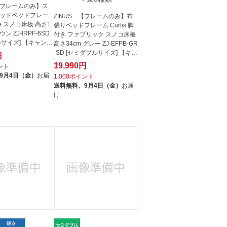
 【フレームのみ】ス
ッドベッドフレー
ZINUS 【フレームのみ】布
ne スノコ床板 高さ1
張りベッドフレーム Curtis 脚
ウン ZJ-IRPF-6SD
付き ファブリック スノコ床板
ルサイズ] 【キャンセ
高さ34cm グレー ZJ-EFPB-GR
-SD [セミダブルサイズ] 【キ
円
ャ...
19,990円
イント
9月4日（金）
お届
1,000ポイント
送料無料、
9月4日（金）
お届
け