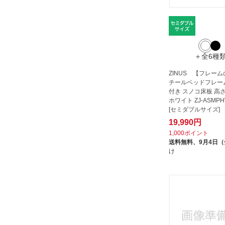
＋全6種
ZINUS 【フレー
チールベッドフレーム 
付き スノコ床板 高さ3
ホワイト ZJ-ASMPH
[セミダブルサイズ]
ル・返...
19,990円
1,000ポイント
送料無料、
9月4日
け