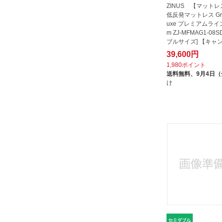
ZINUS 【マット
低反発マットレス Gree
uxe プレミアムライン
m ZJ-MFMAG1-08
ブルサイズ] 【キャ
品不可】
39,600円
1,980ポイント
送料無料、
9月4日
け