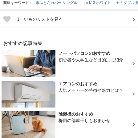
関連キーワード：
敷ふとんカバー シングル
um-k13 ホワイト
セミダブル 
ほしいものリストを見る
おすすめ記事特集
ノートパソコンのおすすめ
初心者や大学生など目的別に紹介
エアコンのおすすめ
人気メーカーの特徴や魅力とは？
除湿機のおすすめ
梅雨の部屋干しもおまかせ