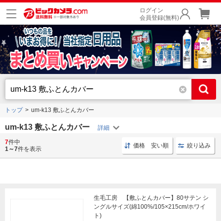
ログイン
会員登録(無料)
トップ
um-k13 敷ふとんカバー
um-k13 敷ふとんカバー
7
件中
寝具 高密度
寝具 生毛工房
寝具 贅沢
寝具 極
価格 安い順
絞り込み
1～7
件を表示
生毛工房 【敷ふとんカバー】80サテン シ
ングルサイズ(綿100%/105×215cm/ホワイ
ト)