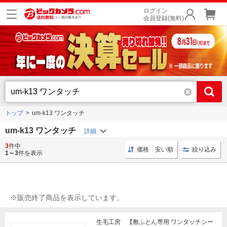
ログイン
会員登録(無料)
トップ
um-k13 ワンタッチ
um-k13 ワンタッチ
3
件中
シーツ 高密度
寝具 高密度
寝具 ワンタッチシーツ
価格 安い順
絞り込み
1～3
件を表示
※販売終了商品を表示しています。
生毛工房 【敷ふとん専用 ワンタッチシー