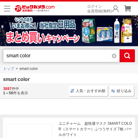
ログイン
会員登録(無料)
トップ
smart color
smart color
3687
件中
ユニチャーム マスク
マスク ナチュラルカラー
ユニ
人気・おすすめ順
絞り込み
1～50
件を表示
ユニチャーム 超快適マスク SMART COLO
R（スマートカラー）ふつうサイズ 7枚 パー
ルホワイト