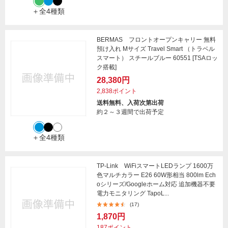
＋全4種類
BERMAS フロントオープンキャリー 無料
預け入れ Mサイズ Travel Smart （トラベル
スマート） スチールブルー 60551 [TSAロッ
ク搭載]
28,380円
2,838ポイント
送料無料、入荷次第出荷
約２～３週間で出荷予定
＋全4種類
TP-Link WiFiスマートLEDランプ 1600万
色マルチカラー E26 60W形相当 800lm Ech
oシリーズ/Googleホーム対応 追加機器不要
電力モニタリング TapoL...
(17)
1,870円
187ポイント