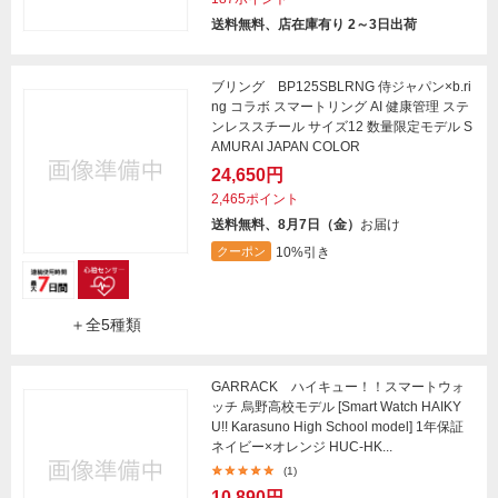
送料無料、店在庫有り 2～3日出荷
ブリング BP125SBLRNG 侍ジャパン×b.ri
ng コラボ スマートリング AI 健康管理 ステ
ンレススチール サイズ12 数量限定モデル S
AMURAI JAPAN COLOR
24,650円
2,465ポイント
送料無料、8月7日（金）
お届け
10%引き
クーポン
＋全5種類
GARRACK ハイキュー！！スマートウォ
ッチ 烏野高校モデル [Smart Watch HAIKY
U!! Karasuno High School model] 1年保証
ネイビー×オレンジ HUC-HK...
(1)
10,890円