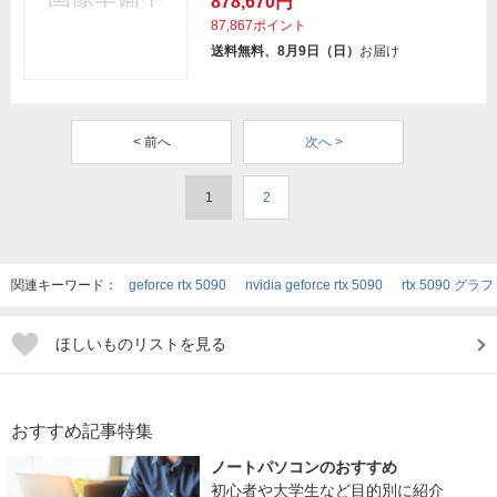
878,670円
87,867ポイント
送料無料、8月9日（日）
お届け
< 前へ
次へ >
1
2
関連キーワード：
geforce rtx 5090
nvidia geforce rtx 5090
rtx 5090 グ
ほしいものリストを見る
おすすめ記事特集
ノートパソコンのおすすめ
初心者や大学生など目的別に紹介