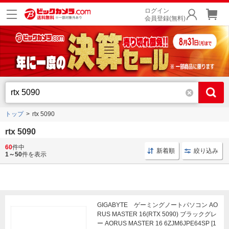
ログイン
会員登録(無料)
トップ
rtx 5090
rtx 5090
60
件中
PC ゲーム用
ノートPC ゲーム用
PC メモリ64GB
新着順
絞り込み
1～50
件を表示
GIGABYTE ゲーミングノートパソコン AO
RUS MASTER 16(RTX 5090) ブラックグレ
ー AORUS MASTER 16 6ZJM6JPE64SP [1