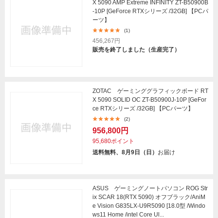
X 5090 AMP Extreme INFINITY ZT-B50900B
-10P [GeForce RTXシリーズ /32GB] 【PCパ
ーツ】
(1)
456,267円
販売を終了しました（生産完了）
ZOTAC ゲーミンググラフィックボード RT
X 5090 SOLID OC ZT-B50900J-10P [GeFor
ce RTXシリーズ /32GB] 【PCパーツ】
(2)
956,800円
95,680ポイント
送料無料、8月9日（日）
お届け
ASUS ゲーミングノートパソコン ROG Str
ix SCAR 18(RTX 5090) オフブラック/AniM
e Vision G835LX-U9R5090 [18.0型 /Windo
ws11 Home /intel Core Ul...