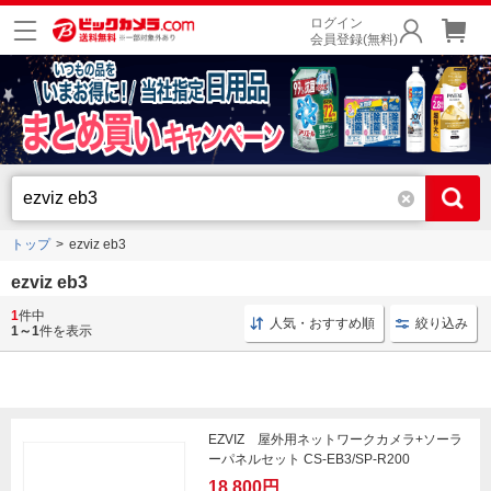
ログイン
会員登録(無料)
トップ
ezviz eb3
ezviz eb3
1
件中
防犯カメラ 屋外用
ネットワークカメラ 屋外用
屋外
人気・おすすめ順
絞り込み
1～1
件を表示
EZVIZ 屋外用ネットワークカメラ+ソーラ
ーパネルセット CS-EB3/SP-R200
18,800円