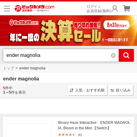
ログイン
会員登録(無料)
トップ
ender magnolia
ender magnolia
5
件中
探索型 ホムンクルス
探索型 終末世界
終末世界 アク
人気・おすすめ順
絞り込み
1～5
件を表示
Binary Haze Interactive ENDER MAGNOL
IA: Bloom in the Mist 【Switch】
(4)