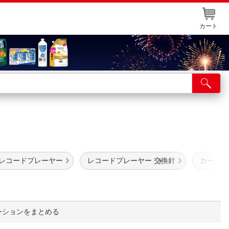
カート
店舗サービス
ット取り置き
イントカードWEB登録
舗情報・店舗一覧
 レコードプレーヤー
レコードプレーヤー 交換針
カートリッ
取り寄せ品入荷状況照会
ーションをまとめる