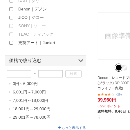
DALI｜ダリ
ほしいもの
Denon｜デノン
JICO｜ジコー
お知らせ
SONY｜ソニー
TEAC｜ティアック
充英アート｜Jueiart
価格で絞り込む
~
Denon レコード
(ブラック) DP-300
0円～6,000円
コライザー内蔵]
6,001円～7,000円
(29)
39,960円
7,001円～18,000円
3,996ポイント
18,001円～29,000円
送料無料、
8月6日
け
29,001円～78,000円
78,001円～363,000円
もっと表示する