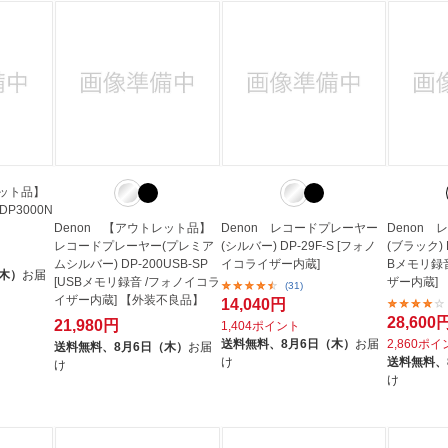
レット品】
P3000N
Denon 【アウトレット品】
Denon レコードプレーヤー
Denon
レコードプレーヤー(プレミア
(シルバー) DP-29F-S [フォノ
(ブラック) D
ムシルバー) DP-200USB-SP
イコライザー内蔵]
Bメモリ録
（木）
お届
[USBメモリ録音 /フォノイコラ
ザー内蔵]
(31)
イザー内蔵] 【外装不良品】
14,040円
28,600
21,980円
1,404ポイント
送料無料、
8月6日（木）
お届
2,860ポ
送料無料、
8月6日（木）
お届
け
送料無料、
け
け