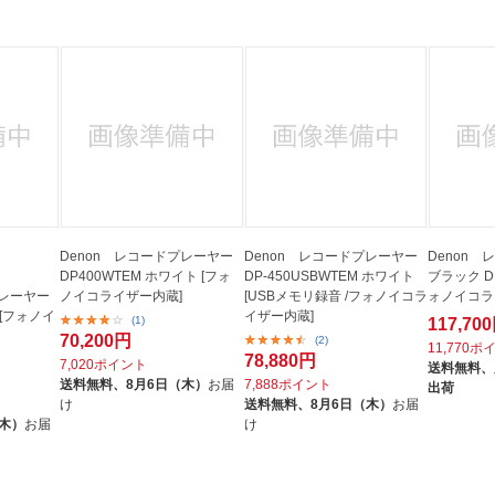
法
よくある質問・お問合せ
I
ご利用規約
E
Denon レコードプレーヤー
Denon レコードプレーヤー
Denon
DP400WTEM ホワイト [フォ
DP-450USBWTEM ホワイト
ブラック DP
プレーヤー
ノイコライザー内蔵]
[USBメモリ録音 /フォノイコラ
ォノイコラ
F [フォノイ
イザー内蔵]
(1)
117,70
70,200円
(2)
11,770ポ
78,880円
7,020ポイント
送料無料、
送料無料、
8月6日（木）
お届
7,888ポイント
出荷
け
送料無料、
8月6日（木）
お届
（木）
お届
け