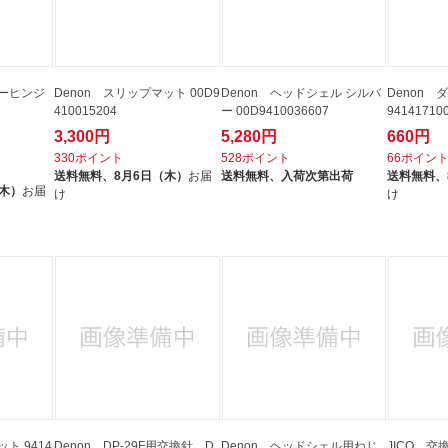
バーヒンジ
Denon スリップマット 00D9
Denon ヘッドシェル シルバ
Denon
410015204
ー 00D9410036607
94141710
3,300円
5,280円
660円
330ポイント
528ポイント
66ポイン
送料無料、
8月6日（木）
お届
送料無料、
入荷次第出荷
送料無料、
（木）
お届
け
け
ト 9414
Denon DP-29F用交換針 D
Denon ヘッドシェル用ねじ
JICO 交換