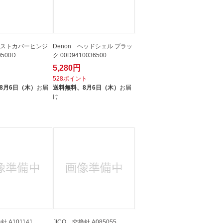
 ダストカバーヒンジ
Denon ヘッドシェル ブラッ
0500D
ク 00D9410036500
5,280円
ト
528ポイント
8月6日（木）
お届
送料無料、
8月6日（木）
お届
け
針 A101141
JICO 交換針 A085055