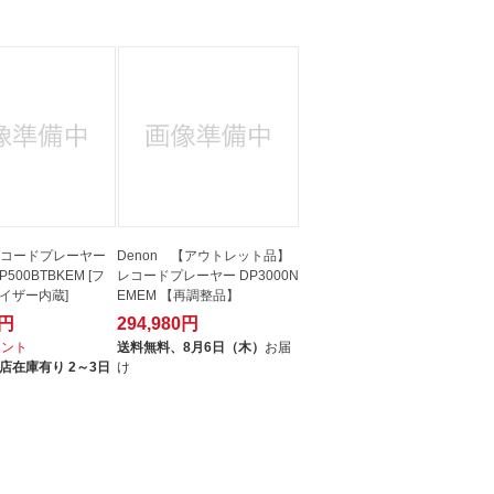
人窓口
R情報
nglish / 中文
 レコードプレーヤー
Denon 【アウトレット品】
500BTBKEM [フ
レコードプレーヤー DP3000N
イザー内蔵]
EMEM 【再調整品】
0円
294,980円
イント
送料無料、
8月6日（木）
お届
店在庫有り 2～3日
け