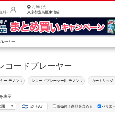
お届け先
無料)
東京都豊島区東池袋
商品をさがす
ランキングからさがす
ネ
on レコードプレーヤー
カテゴリ一覧からさがす
ポ
店
ヤー デノン
レコードプレーヤー用 デノン
カートリッジ
お
お客様サポート
を表示
販売終了商品を含める
バリエ
絞り込む
ご利用ガイド