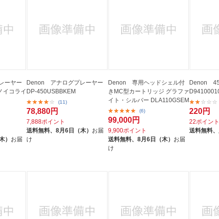
プレーヤー
Denon アナログプレーヤー
Denon 専用ヘッドシェル付
Denon 
フォノイコライ
DP-450USBBKEM
きMC型カートリッジ グラファ
D9410001
イト・シルバー DLA110GSEM
(11)
78,880円
220円
(6)
99,000円
7,888ポイント
22ポイン
送料無料、
8月6日（木）
お届
9,900ポイント
送料無料、
（木）
お届
け
送料無料、
8月6日（木）
お届
け