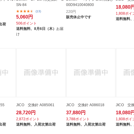
SN-84
00D9410040800
18,080
(13)
220
円
1,808ポ
5,060円
販売休止中です
送料無料、
506ポイント
出荷
送料無料、
8月6日（木）
お届
け
55
JICO 交換針 A085061
JICO 交換針 A086018
JICO 交換
28,720円
37,880円
18,080
2,872ポイント
3,788ポイント
1,808ポ
出荷
送料無料、
入荷次第出荷
送料無料、
入荷次第出荷
送料無料、