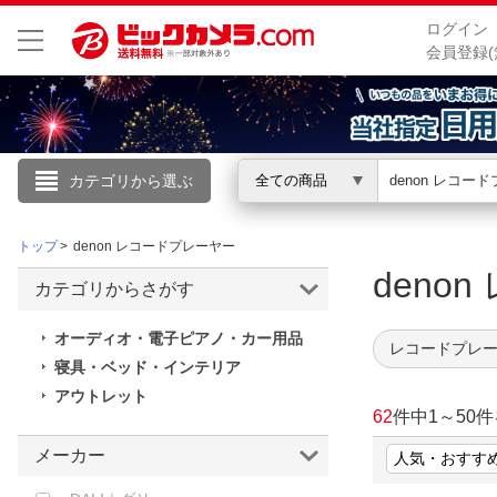
ログイン
会員登録(
カテゴリから選ぶ
全ての商品
こんにちは
トップ
denon レコードプレーヤー
ログイン
den
カテゴリからさがす
新規会員登録
オーディオ・電子ピアノ・カー用品
レコードプレー
寝具・ベッド・インテリア
会員メニュー
アウトレット
62
件中
1
～
50
件
お買いもの履歴
メーカー
閲覧履歴