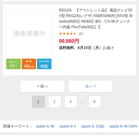
REGZA 【アウトレット品】 液晶テレビ55
V型 REGZA(レグザ) 55M550M(R) [55V型 /B
luetooth対応 /4K対応 /BS・CS 4Kチューナ
ー内蔵 /YouTube対応] 【...
(2)
99,980円
送料無料、8月10日（月）
お届け
< 前へ
次へ >
1
2
3
…
8
関連キーワード：
apple tv 4k
apple tv 4
apple tv 32gb
apple tv 4k hd