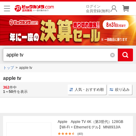
ログイン
会員登録(無料)
トップ
apple tv
apple tv
362
件中
ノートPC アルミ
ノートPC Wi-Fi 6E
MacBook mac
人気・おすすめ順
絞り込み
1～50
件を表示
Apple Apple TV 4K（第3世代）128GB
【Wi-Fi + Ethernetモデル】 MN893J/A
(40)