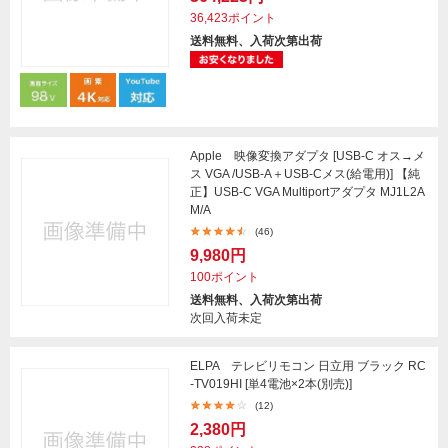
36,423ポイント
送料無料、入荷次第出荷
Apple 映像変換アダプタ [USB-C オス→メ
ス VGA /USB-A＋USB-Cメス(給電用)] 【純
正】USB-C VGA Multiportアダプタ MJ1L2A
M/A
(46)
9,980円
100ポイント
送料無料、入荷次第出荷
次回入荷未定
ELPA テレビリモコン 日立用 ブラック RC
-TV019HI [単4電池×2本(別売)]
(12)
2,380円