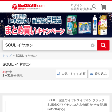
ログイン
会員登録(無料)
トップ
SOUL イヤホン
SOUL イヤホン
31
件中
低遅延 ワイヤレスイヤホン
ワイヤレスイヤホン ノイキャン
人気・おすすめ順
絞り込み
1～31
件を表示
SOUL 完全ワイヤレスイヤホン ブラック
SL50BK [ワイヤレス(左右分離) /カナル型 /Bl
uetooth対応]