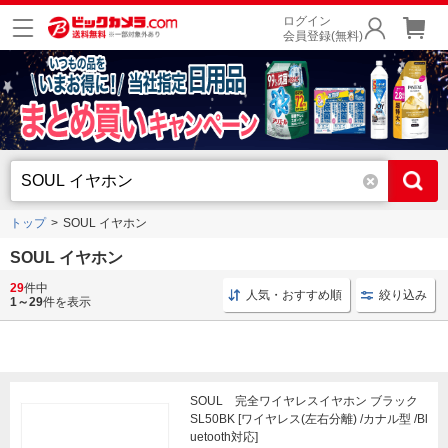
ログイン
会員登録(無料)
トップ
SOUL イヤホン
SOUL イヤホン
29
件中
低遅延 ワイヤレスイヤホン
ワイヤレスイヤホン ノイキャン
人気・おすすめ順
絞り込み
1～29
件を表示
SOUL 完全ワイヤレスイヤホン ブラック
SL50BK [ワイヤレス(左右分離) /カナル型 /Bl
uetooth対応]