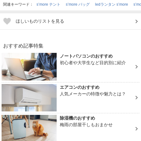
関連キーワード：
s’more テント
s’more バッグ
ledランタン s’more
s’m
ほしいものリストを見る
おすすめ記事特集
ノートパソコンのおすすめ
初心者や大学生など目的別に紹介
エアコンのおすすめ
人気メーカーの特徴や魅力とは？
除湿機のおすすめ
梅雨の部屋干しもおまかせ