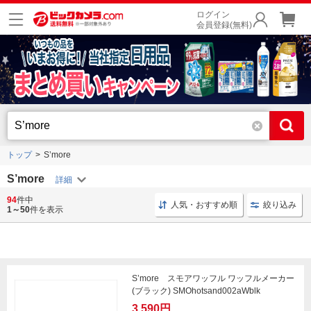
ログイン
会員登録(無料)
トップ
S’more
S’more
94
件中
S’more キャンプチェア
S’more テント
S’more チェ
人気・おすすめ順
絞り込み
1～50
件を表示
S’more スモアワッフル ワッフルメーカー
(ブラック) SMOhotsand002aWblk
3,590円