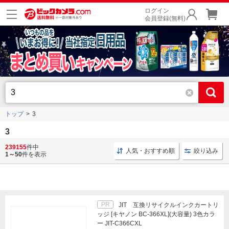
ログイン
会員登録(無料)
トップ
3
3
239155
件中
レンズ ミラーレス一眼用
レンズ 動画撮影
レンズ 手
人気・おすすめ順
絞り込み
1～50
件を表示
PR
JIT 互換リサイクルインクカートリ
ッジ [キヤノン BC-366XL](大容量) 3色カラ
ー JIT-C366CXL