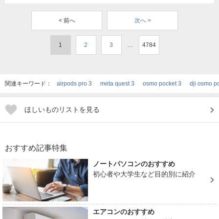
< 前へ
次へ >
1
2
3
…
4784
関連キーワード：
airpods pro 3
meta quest 3
osmo pocket 3
dji osmo p
ほしいものリストを見る
おすすめ記事特集
ノートパソコンのおすすめ
初心者や大学生など目的別に紹介
エアコンのおすすめ