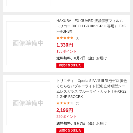
HAKUBA EX-GUARD 液晶保護フィルム
（リコー RICOH GR IIIx / GR III 専用） EXG
F-RGR3X
(1)
1,330円
133ポイント
送料無料、8月7日（金）
お届け
トリニティ Xperia 5 IV / 5 III 気泡ゼロ 黄色
くならないブルーライト低減 立体成型シー
ムレスガラス ブルーライトカット TR-XP22
4-GHF-B3CCBK
(5)
2,196円
220ポイント
送料無料、8月7日（金）
お届け