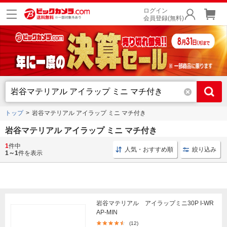
ログイン
会員登録(無料)
トップ
岩谷マテリアル アイラップ ミニ マチ付き
岩谷マテリアル アイラップ ミニ マチ付き
1
件中
冷凍庫 小型
マチ付き ポリ袋
ポリ袋 オレンジ
人気・おすすめ順
絞り込み
1～1
件を表示
岩谷マテリアル アイラップミニ30P I-WR
AP-MIN
(12)