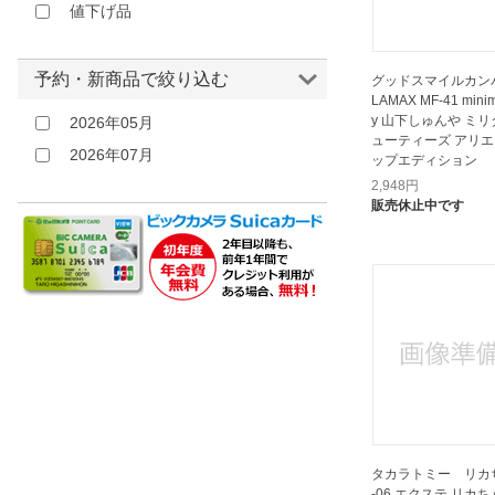
値下げ品
予約・新商品で絞り込む
グッドスマイルカン
LAMAX MF-41 minim
y 山下しゅんや ミ
2026年05月
ューティーズ アリエ
2026年07月
ップエディション
2,948
円
販売休止中です
タカラトミー リカち
-06 エクステ リカ