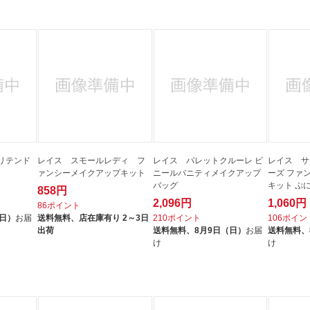
法
よくある質問・お問合せ
I
ご利用規約
E
リテンド
レイス スモールレディ フ
レイス パレットクルーレ ビ
レイス サ
ァンシーメイクアップキット
ニールバニティメイクアップ
ーズ ファ
バッグ
キット ぷ
858円
2,096円
1,060円
86ポイント
（日）
お届
送料無料、
店在庫有り 2～3日
210ポイント
106ポイン
出荷
送料無料、
8月9日（日）
お届
送料無料、
け
け