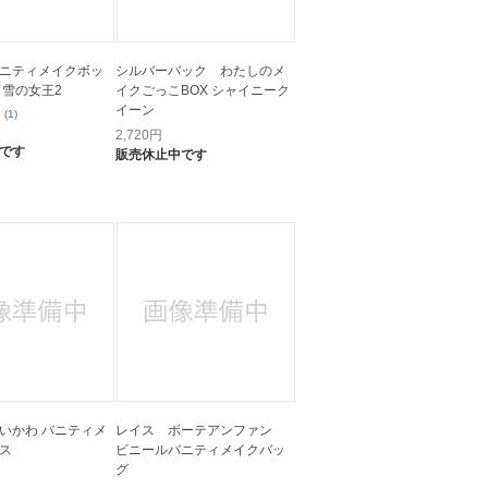
ニティメイクボッ
シルバーバック わたしのメ
と雪の女王2
イクごっこBOX シャイニーク
イーン
(1)
2,720
円
です
販売休止中です
いかわ バニティメ
レイス ボーテアンファン
ス
ビニールバニティメイクバッ
グ