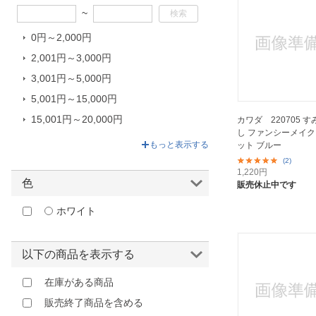
~
ティーズファクトリー｜T’S
FACTORY
0円～2,000円
トミーテック｜TOMY TEC
2,001円～3,000円
はなやま｜Hanayama
3,001円～5,000円
マックスファクトリー｜MAX
5,001円～15,000円
FACTORY
15,001円～20,000円
カワダ 220705 
マルカ｜MARUKA
し ファンシーメイ
20,001円～25,080円
もっと表示する
ット ブルー
メガハウス｜MegaHouse
(2)
レイス｜RACE
1,220
円
色
販売休止中です
充英アート｜Jueiart
ホワイト
学研プラス｜Gakken Plus
以下の商品を表示する
在庫がある商品
販売終了商品を含める