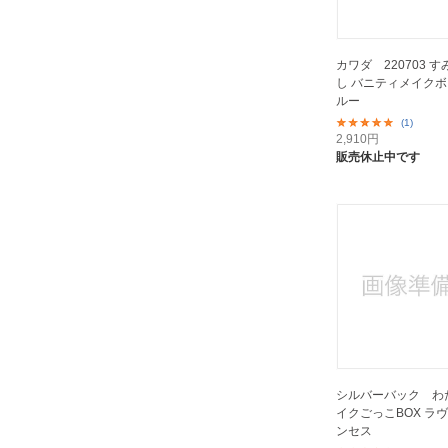
カワダ 220703 
し バニティメイクボ
ルー
(1)
2,910
円
販売休止中です
シルバーバック わ
イクごっこBOX ラ
ンセス