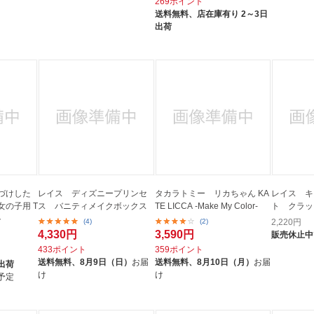
269ポイント
送料無料、
店在庫有り 2～3日
出荷
づけした
レイス ディズニープリンセ
タカラトミー リカちゃん KA
レイス キ
の子用 T
ス バニティメイクボックス
TE LICCA -Make My Color-
ト クラッ
ト
(4)
(2)
2,220
円
4,330円
3,590円
販売休止中
433ポイント
359ポイント
送料無料、
8月9日（日）
お届
送料無料、
8月10日（月）
お届
出荷
け
け
予定