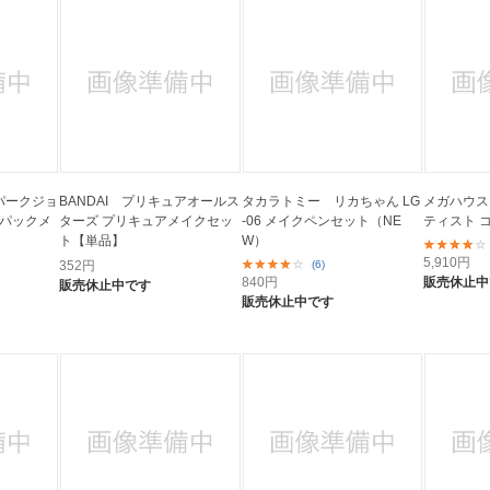
スパークジョ
BANDAI プリキュアオールス
タカラトミー リカちゃん LG
メガハウス
クパックメ
ターズ プリキュアメイクセッ
-06 メイクペンセット（NE
ティスト 
ト【単品】
W）
5,910
円
352
円
(6)
840
円
販売休止中
販売休止中です
販売休止中です