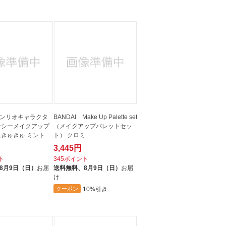
人窓口
R情報
nglish / 中文
ンリオキャラクタ
BANDAI Make Up Palette set
ンシーメイクアップ
（メイクアップパレットセッ
にきゅきゅ ミント
ト） クロミ
3,445円
ト
345ポイント
8月9日（日）
お届
送料無料、
8月9日（日）
お届
け
10%引き
クーポン