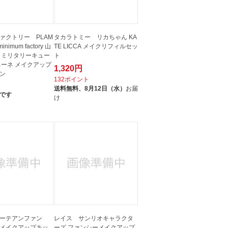
ァクトリー PLAM
タカラトミー リカちゃん KA
minimum factory 山
TE LICCA メイクリフィルセッ
 ミリタリーキュー
ト
ネーネ メイクアップ
1,320円
ン
132ポイント
送料無料、
8月12日（水）
お届
です
け
ボーテアンファン
レイス サンリオキャラクタ
メイクアップキッ
ーズ ファンシーメイクアップ