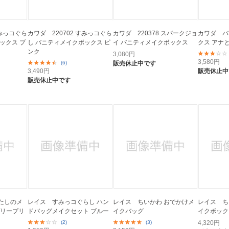
すみっコぐら
カワダ 220702 すみっコぐら
カワダ 220378 スパークジョ
カワダ バ
ックス ブ
し バニティメイクボックス ピ
イ バニティメイクボックス
クス アナ
ンク
3,080
円
3,580
円
(6)
販売休止中です
3,490
円
販売休止中
販売休止中です
たしのメ
レイス すみっコぐらし ハン
レイス ちいかわ おでかけメ
レイス ち
ヴリープリ
ドバッグメイクセット ブルー
イクバッグ
イクボック
(2)
(3)
4,320
円