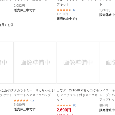
プキット
ト
1,082
円
販売休止中です
(2)
1,210
円
1,210
円
販売休止中
販売休止中です
（月）
お届
っこあそび
タカラトミー リカちゃん ジ
カワダ 221048 すみっコぐら
レイス キ
イクセット
ェラートヘアメイクバッグ
し ミニチェスト付きメイクセ
ン プチハ
ット
アップセッ
(1)
5,980
円
(2)
884
円
販売休止中です
2,690円
販売休止中