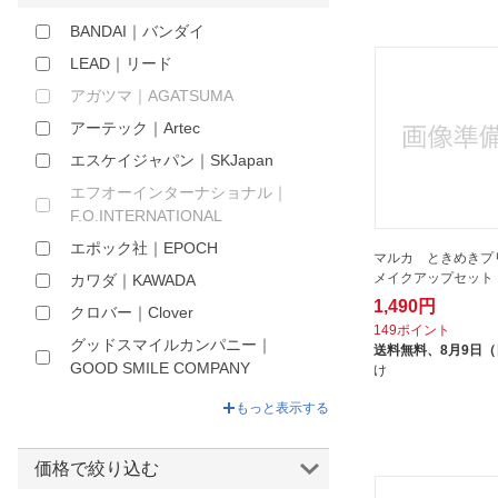
ほしいもの
BANDAI｜バンダイ
LEAD｜リード
お知らせ
アガツマ｜AGATSUMA
アーテック｜Artec
エスケイジャパン｜SKJapan
エフオーインターナショナル｜
F.O.INTERNATIONAL
エポック社｜EPOCH
マルカ ときめきプ
メイクアップセット
カワダ｜KAWADA
1,490円
クロバー｜Clover
149ポイント
グッドスマイルカンパニー｜
送料無料、
8月9日
GOOD SMILE COMPANY
け
サンスター文具｜sun-star
もっと表示する
シルバーバック｜Silverback
セガフェイブ｜SEGA Fave
価格で絞り込む
タカラトミー｜TAKARA TOMY