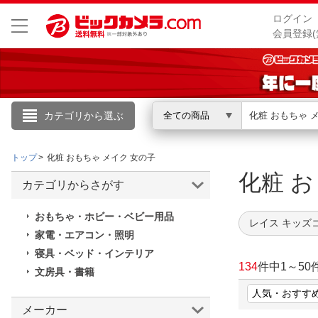
ログイン
会員登録(
カテゴリから選ぶ
全ての商品
こんにちは
トップ
化粧 おもちゃ メイク 女の子
ログイン
化粧 
カテゴリからさがす
新規会員登録
おもちゃ・ホビー・ベビー用品
レイス キッズ
家電・エアコン・照明
会員メニュー
寝具・ベッド・インテリア
134
件中
1
～
50
文房具・書籍
お買いもの履歴
閲覧履歴
メーカー