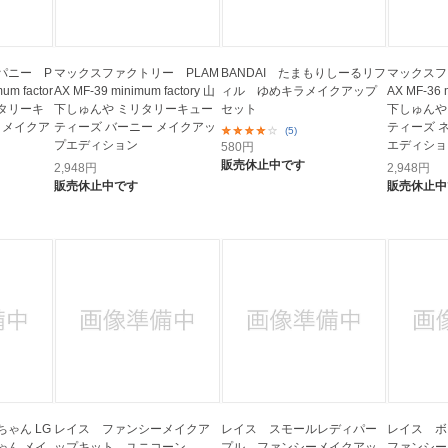
パニー P
マックスファクトリー PLAM
BANDAI たまもりしーるリフ
マックスフ
um factor
AX MF-39 minimum factory 山
ィル ゆめキラメイクアップ
AX MF-36 
リタリーキ
下しゅんや ミリタリーキュー
セット
下しゅんや
 メイクア
ティーズ バーニー メイクアッ
ティーズ 
(5)
プエディション
エディショ
580
円
販売休止中です
2,948
円
2,948
円
販売休止中です
販売休止中
ゃん LG
レイス ファンシーメイクア
レイス スモールレディパー
レイス 
ちゃん メイ
ップキット ユニコーン
プル ファンシーメイクアッ
ファンシー