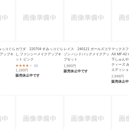
すみっコぐら
カワダ 220704 すみっコぐら
レイス 240121 ガールズコラ
マックスフ
クアップキ
し ファンシーメイクアップキ
ゾン ハンドバッグメイクアッ
AX MF-42 
ット ピンク
プセット
下しゅんや
ティーズ 
(1)
1,980
円
エディショ
1,180
円
販売休止中です
販売休止中です
2,948
円
販売休止中