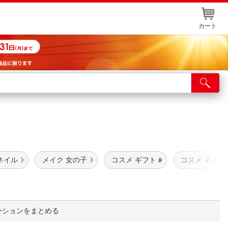
カート
店舗サービス
ット取り置き
イントカードWEB登録
舗情報・店舗一覧
ネイル
メイク 女の子
コスメ ギフト
コスメ ネイル
取り寄せ品入荷状況照会
ーションをまとめる