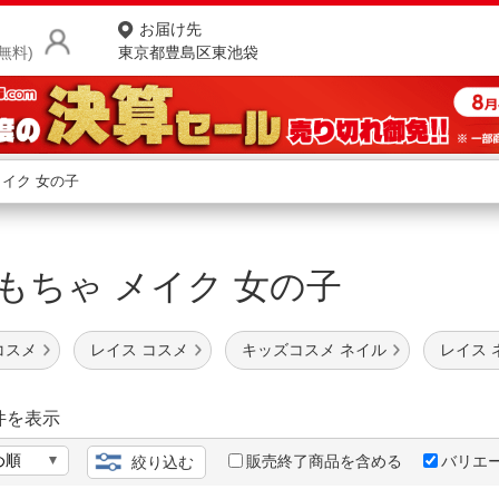
お届け先
無料)
東京都豊島区東池袋
商品をさがす
ランキングからさがす
ネ
おもちゃ メイク 女の子
カテゴリ一覧からさがす
ポ
店
コスメ
レイス コスメ
キッズコスメ ネイル
レイス 
お
お客様サポート
件を表示
販売終了商品を含める
バリエ
絞り込む
ご利用ガイド