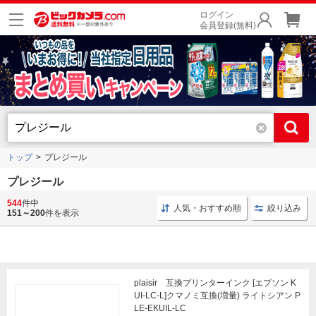
ログイン
会員登録(無料)
トップ
プレジール
プレジール
544
件中
互換プリンターインク エプソン用
互換プリンターインク plais
人気・おすすめ順
絞り込み
151～200
件を表示
plaisir 互換プリンターインク [エプソン K
UI-LC-L]クマノミ互換(増量) ライトシアン P
LE-EKUIL-LC