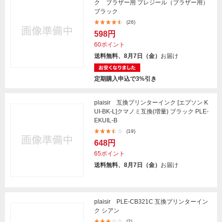
ク ブラザー用 プレジール（ブラザー用）
ブラック
(26)
598円
60ポイント
送料無料、8月7日（金）
お届け
定期購入申込で3%引き
plaisir 互換プリンターインク [エプソン K
UI-BK-L]クマノミ互換(増量) ブラック PLE-
EKUIL-B
(19)
648円
65ポイント
送料無料、8月7日（金）
お届け
plaisir PLE-CB321C 互換プリンターイン
ク シアン
(2)