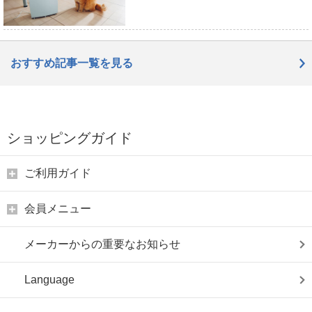
おすすめ記事一覧を見る
ショッピングガイド
ご利用ガイド
会員メニュー
メーカーからの重要なお知らせ
Language