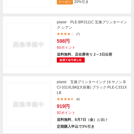
20%引き
クーポン
plaisir PLE-BR3111C 互換プリンターイン
ク シアン
(7)
598円
60ポイント
送料無料、店在庫有り 2～3日出荷
plaisir 互換プリンターインク [キヤノン B
CI-331XLBK](大容量) ブラック PLE-C331X
LB
(8)
919円
92ポイント
送料無料、8月7日（金）
お届け
定期購入申込で3%引き