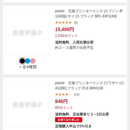
plaisir 互換プリンターインク [エプソン IP
11KB](Lサイズ) ブラック BPL-EIP11KB
(5)
15,400円
1,540ポイント
送料無料、入荷次第出荷
約２～３週間で出荷予定
＋全4種類
plaisir 互換プリンターインク [ブラザー LC
411BK] ブラック PLE-BR411B
(15)
846円
85ポイント
送料無料、店在庫有り 2～3日出荷
定期購入申込で3%引き