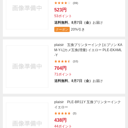
(39)
523円
53ポイント
送料無料、8月7日（金）
お届け
20%引き
クーポン
plaisir 互換プリンターインク [エプソン KA
M-Y-L]カメ互換(増量) イエロー PLE-EKAML
-Y
(10)
704円
71ポイント
送料無料、8月7日（金）
お届け
plaisir PLE-BR11Y 互換プリンターインク
イエロー
(3)
438円
44ポイント