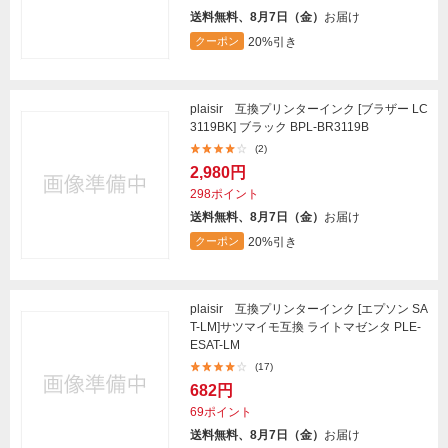
送料無料、8月7日（金）
お届け
20%引き
クーポン
plaisir 互換プリンターインク [ブラザー LC
3119BK] ブラック BPL-BR3119B
(2)
2,980円
298ポイント
送料無料、8月7日（金）
お届け
20%引き
クーポン
plaisir 互換プリンターインク [エプソン SA
T-LM]サツマイモ互換 ライトマゼンタ PLE-
ESAT-LM
(17)
682円
69ポイント
送料無料、8月7日（金）
お届け