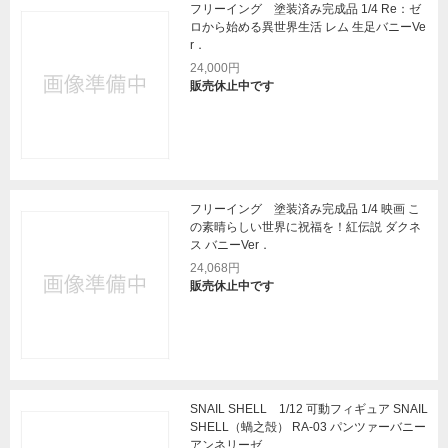
フリーイング 塗装済み完成品 1/4 Re：ゼ
ロから始める異世界生活 レム 生足バニーVe
r．
24,000円
販売休止中です
フリーイング 塗装済み完成品 1/4 映画 こ
の素晴らしい世界に祝福を！紅伝説 ダクネ
ス バニーVer．
24,068円
販売休止中です
SNAIL SHELL 1/12 可動フィギュア SNAIL
SHELL（蝸之殻） RA-03 パンツァーバニー
アンネリーゼ