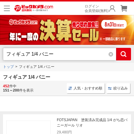
ログイン
会員登録(無料)
トップ
フィギュア 1/4 バニー
フィギュア 1/4 バニー
452
件中
バニーガール 塗装済み
バニー フィギュア
フィギュ
人気・おすすめ順
絞り込み
151～200
件を表示
FOTSJAPAN 塗装済み完成品 1/4 がち恋バ
ニーガール リオ
29,480円