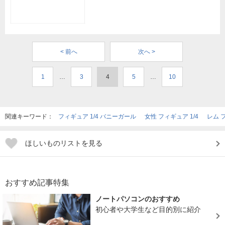
< 前へ
次へ >
1
…
3
4
5
…
10
関連キーワード：
フィギュア 1/4 バニーガール
女性 フィギュア 1/4
レム フ
ほしいものリストを見る
おすすめ記事特集
ノートパソコンのおすすめ
初心者や大学生など目的別に紹介