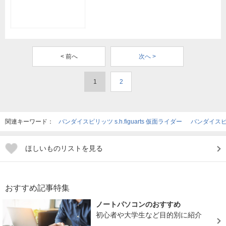
< 前へ
次へ >
1
2
関連キーワード：
バンダイスピリッツ s.h.figuarts 仮面ライダー
バンダイスピリッ
ほしいものリストを見る
おすすめ記事特集
ノートパソコンのおすすめ
初心者や大学生など目的別に紹介