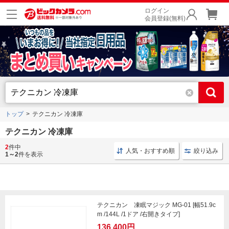
ログイン
会員登録(無料)
トップ
テクニカン 冷凍庫
テクニカン 冷凍庫
2
件中
冷凍庫 家庭用
テクニカン 凍眠
冷凍庫 1ドア
人気・おすすめ順
絞り込み
1～2
件を表示
テクニカン 凍眠マジック MG-01 [幅51.9c
m /144L /1ドア /右開きタイプ]
136,400円