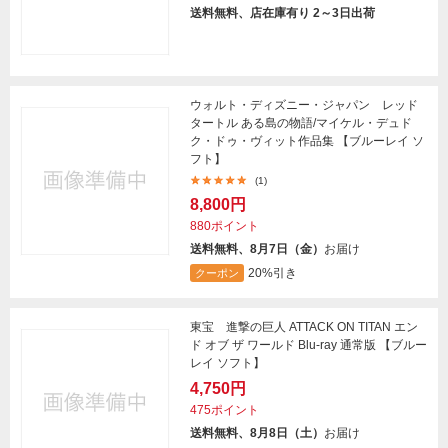
送料無料、店在庫有り 2～3日出荷
ウォルト・ディズニー・ジャパン レッド
タートル ある島の物語/マイケル・デュド
ク・ドゥ・ヴィット作品集 【ブルーレイ ソ
フト】
(1)
8,800円
880ポイント
送料無料、8月7日（金）
お届け
20%引き
クーポン
東宝 進撃の巨人 ATTACK ON TITAN エン
ド オブ ザ ワールド Blu-ray 通常版 【ブルー
レイ ソフト】
4,750円
475ポイント
送料無料、8月8日（土）
お届け