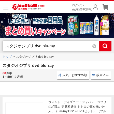
ログイン
会員登録(無料)
トップ
スタジオジブリ dvd blu-ray
スタジオジブリ dvd blu-ray
60
件中
ブルーレイ アニメ
ブルーレイ ウォルト・ディズニー・ジャ
人気・おすすめ順
絞り込み
1～50
件を表示
ウォルト・ディズニー・ジャパン ジブリ
の絵職人 男鹿和雄展 トトロの森を描いた
人。（Blu-ray Disc＋DVDセット） 【ブル