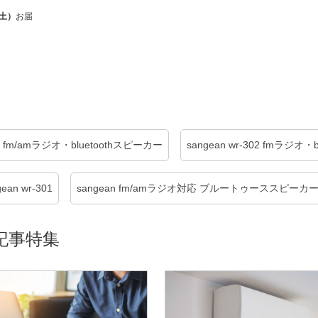
（土）
お届
302 fm/amラジオ・bluetoothスピーカー
sangean wr-302 fmラジオ・
an wr-301
sangean fm/amラジオ対応 ブルートゥーススピーカー 
記事特集