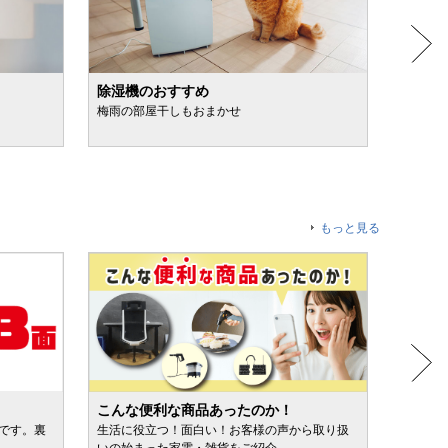
除湿機のおすすめ
日焼け
梅雨の部屋干しもおまかせ
スプレ
もっと見る
こんな便利な商品あったのか！
人気売
ルです。裏
生活に役立つ！面白い！お客様の声から取り扱
カテゴ