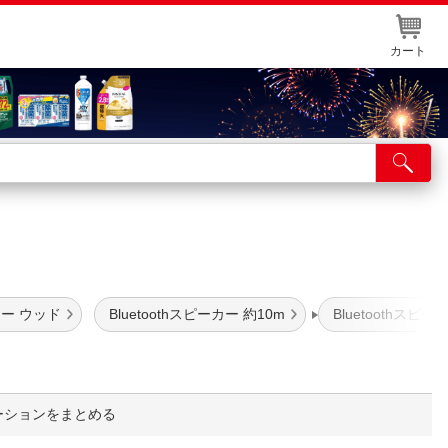
カート
店舗サービス
ット取り置き
イントカードWEB登録
舗情報・店舗一覧
ーカー ウッド
Bluetoothスピーカー 約10m
Bluetoothスピーカ
取り寄せ品入荷状況照会
ーションをまとめる