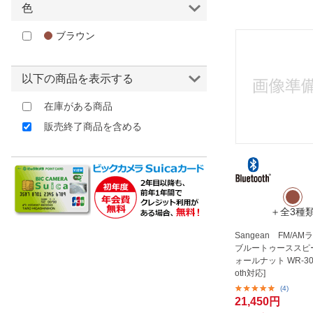
色
ほしいもの
ブラウン
お知らせ
以下の商品を表示する
在庫がある商品
販売終了商品を含める
＋全3種
Sangean FM/A
ブルートゥーススピ
ォールナット WR-302 
oth対応]
(4)
21,450円