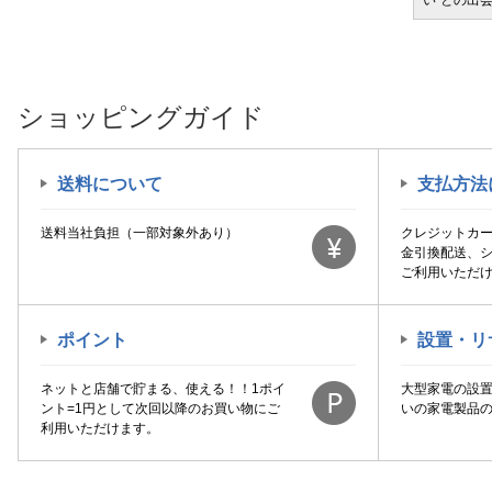
ツに載せてお届けします
い”との出
ショッピングガイド
送料について
支払方法
送料当社負担（一部対象外あり）
クレジットカ
金引換配送、
ご利用いただ
ポイント
設置・リ
ネットと店舗で貯まる、使える！！1ポイ
大型家電の設
ント=1円として次回以降のお買い物にご
いの家電製品
利用いただけます。