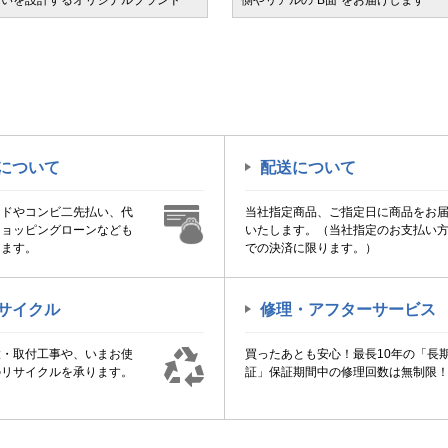
会いを設計するオリジナルブランド
側やリアルの“B面”をお届けします
について
配送について
ードやコンビ二先払い、代
当社指定商品、ご指定日に商品をお
ショッピングローンなども
いたします。（当社指定のお支払い
けます。
での決済に限ります。）
サイクル
修理・アフターサービス
置・取付工事や、いまお使
買ったあとも安心！最長10年の「長
のリサイクルを承ります。
証」保証期間中の修理回数は無制限