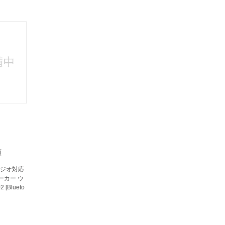
法
よくある質問・お問合せ
I
ご利用規約
E
類
Mラジオ対応
ーカー ウ
[Blueto