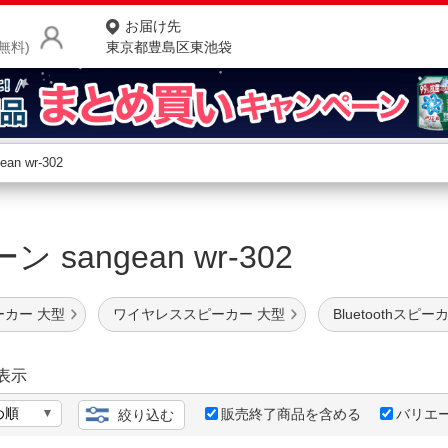
お届け先
無料)
東京都豊島区東池袋
商品をさがす
ランキングからさがす
ネ
 sangean wr-302
カテゴリ一覧からさがす
ポ
店
ピーカー 大型
ワイヤレススピーカー 大型
Bluetoothスピ
お
お客様サポート
表示
販売終了商品を含める
バリエ
絞り込む
ご利用ガイド