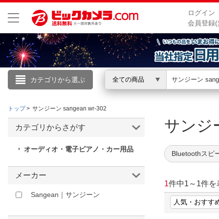
ログイン
会員登録(
カテゴリから選ぶ
全ての商品
こんにちは
トップ
サンジーン sangean wr-302
ログイン
サンジーン
カテゴリからさがす
新規会員登録
オーディオ・電子ピアノ・カー用品
Bluetoothス
会員メニュー
メーカー
1
件中
1
～
1
件を
お買いもの履歴
Sangean｜サンジーン
閲覧履歴