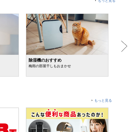
もっと見る
除湿機のおすすめ
日焼け
梅雨の部屋干しもおまかせ
スプレ
もっと見る