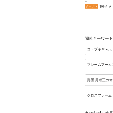
け
30%引き
クーポン
関連キーワード
コトブキヤ kot
フレームアーム
壽屋 勇者王ガオガイ
クロスフレーム・