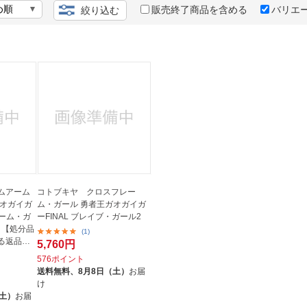
法
よくある質問・お問合せ
販売終了商品を含める
バリエ
絞り込む
I
ご利用規約
E
ムアーム
コトブキヤ クロスフレー
ガオガイガ
ム・ガール 勇者王ガオガイガ
レーム・ガ
ーFINAL ブレイブ・ガール2
 【処分品
(1)
る返品・
5,760円
576ポイント
送料無料、
8月8日（土）
お届
け
（土）
お届