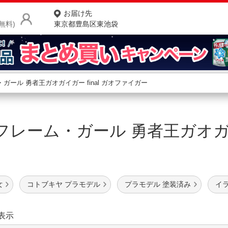
お届け先
無料)
東京都豊島区東池袋
商品をさがす
ランキングからさがす
ネ
レーム・ガール 勇者王ガオガイガ
カテゴリ一覧からさがす
ポ
店
お
女
コトブキヤ プラモデル
プラモデル 塗装済み
イ
お客様サポート
ご利用ガイド
表示