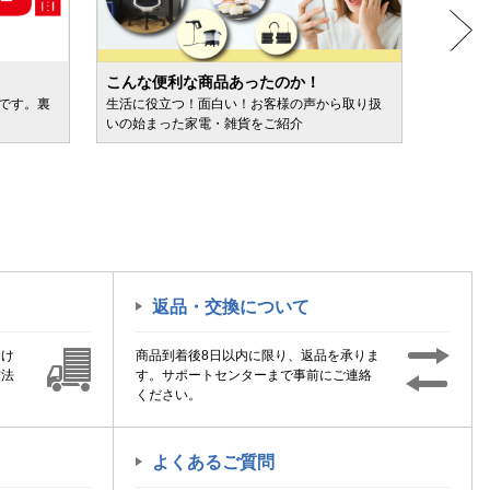
こんな便利な商品あったのか！
人気売
ルです。裏
生活に役立つ！面白い！お客様の声から取り扱
カテゴ
いの始まった家電・雑貨をご紹介
けます
返品・交換について
届け
商品到着後8日以内に限り、返品を承りま
方法
す。サポートセンターまで事前にご連絡
ください。
よくあるご質問