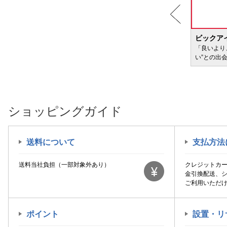
BIC WAVE
ビックア
サービ
「どきどき・わくわく」をさまざまなコンテン
「良いより
ツに載せてお届けします
い”との出
ショッピングガイド
送料について
支払方法
送料当社負担（一部対象外あり）
クレジットカ
金引換配送、
ご利用いただ
ポイント
設置・リ