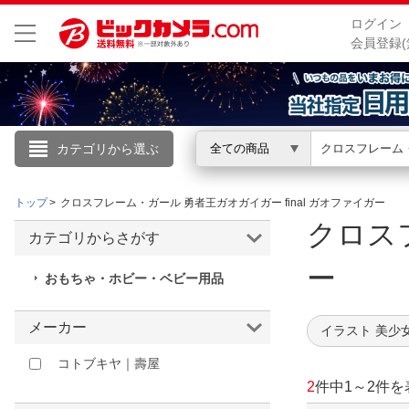
ログイン
会員登録(
カテゴリから選ぶ
全ての商品
こんにちは
トップ
クロスフレーム・ガール 勇者王ガオガイガー final ガオファイガー
ログイン
クロスフ
カテゴリからさがす
新規会員登録
ー
おもちゃ・ホビー・ベビー用品
会員メニュー
メーカー
イラスト 美少
お買いもの履歴
コトブキヤ｜壽屋
2
件中
1
～
2
件を
閲覧履歴