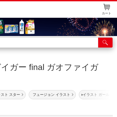
カート
店舗サービス
ット取り置き
ー final ガオファイガ
イントカードWEB登録
舗情報・店舗一覧
取り寄せ品入荷状況照会
ラスト スター
フュージョン イラスト
イラスト ガール