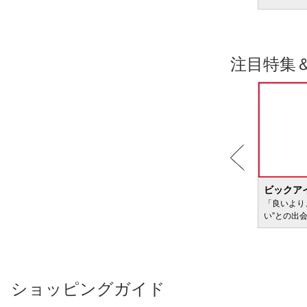
注目特集
BIC WAVE
ビックア
サービ
「どきどき・わくわく」をさまざまなコンテン
「良いより
ツに載せてお届けします
い”との出
ショッピングガイド