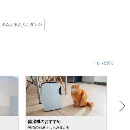
 ポムとまんぷくダンジ
もっと見る
除湿機のおすすめ
日焼け
梅雨の部屋干しもおまかせ
スプレ