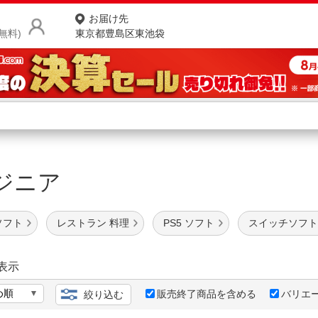
お届け先
無料)
東京都豊島区東池袋
商品をさがす
ランキングからさがす
ネ
イジニア
カテゴリ一覧からさがす
ポ
店
ムソフト
レストラン 料理
PS5 ソフト
スイッチソフト
お
お客様サポート
表示
販売終了商品を含める
バリエ
絞り込む
ご利用ガイド