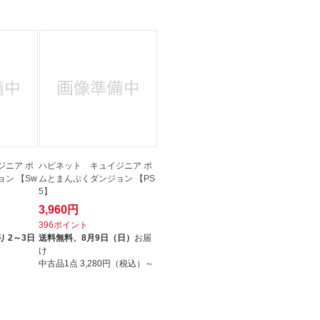
法
よくある質問・お問合せ
I
ご利用規約
E
ジニア ポ
ハピネット キュイジニア ポ
ン 【Sw
ムとまんぷくダンジョン 【PS
5】
3,960円
396ポイント
 2～3日
送料無料、
8月9日（日）
お届
け
中古品1点
3,280円（税込）～