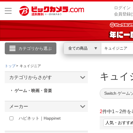
ログイン
会員登録(
カテゴリから選ぶ
全ての商品
こんにちは
トップ
キュイジニア
ログイン
キュ
カテゴリからさがす
新規会員登録
ゲーム・映画・音楽
Switch ゲー
会員メニュー
メーカー
2
件中
1
～
2
件を
お買いもの履歴
ハピネット｜Happinet
閲覧履歴