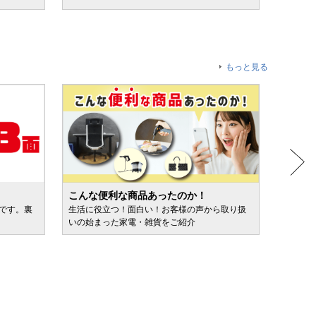
もっと見る
こんな便利な商品あったのか！
人気売
ルです。裏
生活に役立つ！面白い！お客様の声から取り扱
カテゴ
いの始まった家電・雑貨をご紹介
けます