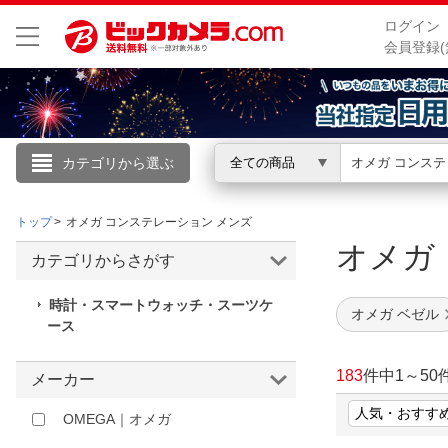
ログイン
会員登録(
カテゴリから選ぶ
全ての商品
こんにちは
トップ
オメガ コンステレーション メンズ
ログイン
オメガ
カテゴリからさがす
新規会員登録
時計・スマートウォッチ・スーツケ
オメガ ベゼル
ース
会員メニュー
183
件中
1
～
50
メーカー
お買いもの履歴
OMEGA｜オメガ
閲覧履歴