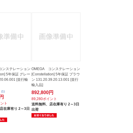
人窓口
R情報
nglish / 中文
 コンステレーション
OMEGA コンステレーション
lation] 5年保証 グレー
[Constellation] 5年保証 ブラウ
.20.06.001 [並行輸
ン 131.20.39.20.13.001 [並行
輸入品]
(1)
892,800円
0円
89,280ポイント
イント
送料無料、
店在庫有り 2～3日
店在庫有り 2～3日
出荷