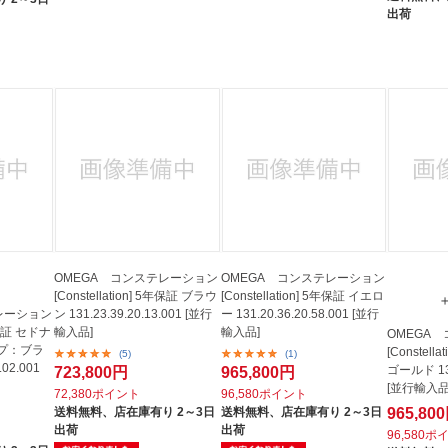
出荷
OMEGA コンステレーション
OMEGA コンステレーション
[Constellation] 5年保証 ブラウ
[Constellation] 5年保証 イエロ
レーション
ン 131.23.39.20.13.001 [並行
ー 131.20.36.20.58.001 [並行
5年保証 セドナ
輸入品]
輸入品]
OMEGA
プ：ブラ
[Constel
(5)
(1)
.02.001
ゴールド 131
723,800円
965,800円
[並行輸入品
72,380ポイント
96,580ポイント
送料無料、
店在庫有り 2～3日
送料無料、
店在庫有り 2～3日
965,80
出荷
出荷
96,580ポ