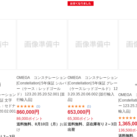
OMEGA コンステレーション
OMEGA コンステレーション
[Constellation] 5年保証 シルバ
[Constellation] 5年保証 グレー
類
ー（ケース：レッドゴール
（ケース:レッドゴールド） 12
ド） 123.20.35.20.52.001 [並
3.20.35.20.06.002 [並行輸入
レーション
OMEGA
行輸入品]
品]
年保証 文字
[Constel
ス：セドナ
ー 123.25.
(1)
(1)
0.02.001
輸入品]
860,000円
653,000円
86,000ポイント
65,300ポイント
1,365,
送料無料、
8月10日（月）
お届
送料無料、
店在庫有り 2～3日
け
出荷
136,500
送料無料、
 2～3日