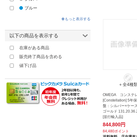
ブルー
グリーン
もっと表示する
ベージュ
イエロー
以下の商品を表示する
ゴールド
在庫がある商品
ブラウン
販売終了商品を含める
レッド
値下げ品
ピンク
パープル
＋全4種
OMEGA コンステ
[Constellation] 5
盤：シルバー×ケー
ゴールド 131.20.36.2
[並行輸入品]
844,800円
84,480ポイント
送料無料、
店在庫有り