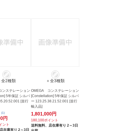
＋全2種類
＋全3種類
 コンステレーション
OMEGA コンステレーション
lation] 5年保証 シルバ
[Constellation] 5年保証 シルバ
35.20.52.001 [並行
ー 123.25.38.21.52.001 [並行
輸入品]
(1)
1,801,000円
000円
180,100ポイント
ポイント
送料無料、
店在庫有り 2～3日
店在庫有り 2～3日
出荷