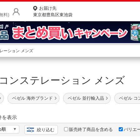
お届け先
無料)
東京都豊島区東池袋
商品をさがす
ランキングからさがす
ネ
 コンステレーション メンズ
カテゴリ一覧からさがす
ポ
店
ベゼル 海外ブランド
ベゼル 並行輸入品
ベゼル コ
お
お客様サポート
件を表示
販売終了商品を含める
バリエ
絞り込む
ご利用ガイド