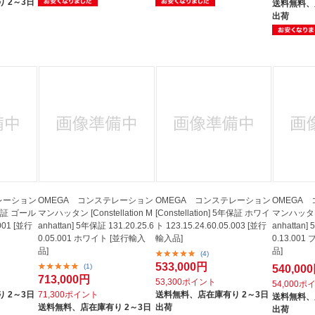
 2～3日
送料無料、
出荷
レーション
OMEGA コンステレーション
OMEGA コンステレーション
OMEGA
5年保証 ゴール
マンハッタン [Constellation M
[Constellation] 5年保証 ホワイ
マンハッタン [
.001 [並行
anhattan] 5年保証 131.20.25.6
ト 123.15.24.60.05.003 [並行
anhattan]
0.05.001 ホワイト [並行輸入
輸入品]
0.13.00
品]
品]
(4)
533,000円
(1)
540,00
713,000円
53,300ポイント
54,000ポ
 2～3日
71,300ポイント
送料無料、
店在庫有り 2～3日
送料無料、
送料無料、
店在庫有り 2～3日
出荷
出荷