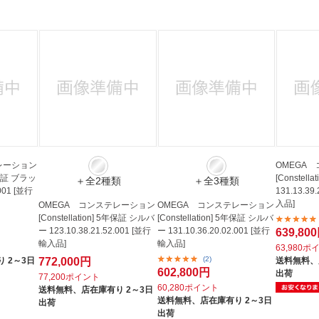
法
よくある質問・お問合せ
I
ご利用規約
E
レーション
OMEGA
5年保証 ブラッ
[Constel
＋全2種類
＋全3種類
.001 [並行
131.13.39
入品]
OMEGA コンステレーション
OMEGA コンステレーション
[Constellation] 5年保証 シルバ
[Constellation] 5年保証 シルバ
ー 123.10.38.21.52.001 [並行
ー 131.10.36.20.02.001 [並行
639,80
輸入品]
輸入品]
63,980ポ
(2)
 2～3日
772,000円
送料無料、
602,800円
出荷
77,200ポイント
60,280ポイント
送料無料、
店在庫有り 2～3日
送料無料、
店在庫有り 2～3日
出荷
出荷