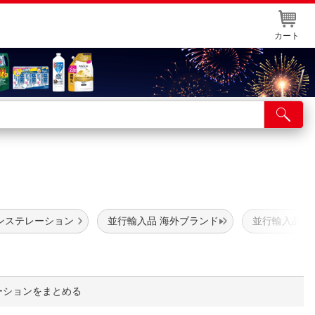
カート
店舗サービス
ット取り置き
イントカードWEB登録
舗情報・店舗一覧
ンステレーション
並行輸入品 海外ブランド
並行輸入品 
取り寄せ品入荷状況照会
ーションをまとめる