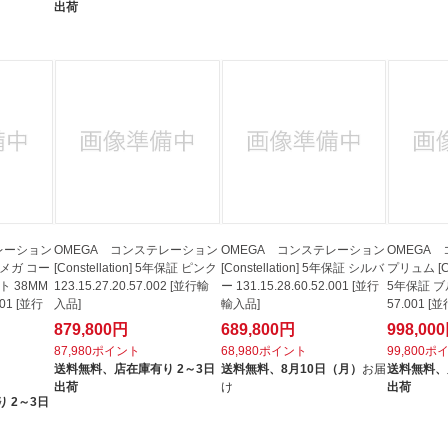
出荷
レーション
OMEGA コンステレーション
OMEGA コンステレーション
OMEGA
 オメガ コー
[Constellation] 5年保証 ピンク
[Constellation] 5年保証 シルバ
プリュム [Con
 38MM
123.15.27.20.57.002 [並行輸
ー 131.15.28.60.52.001 [並行
5年保証 ブルー
001 [並行
入品]
輸入品]
57.001 
879,800円
689,800円
998,00
87,980ポイント
68,980ポイント
99,800ポ
送料無料、
店在庫有り 2～3日
送料無料、
8月10日（月）
お届
送料無料、
出荷
け
出荷
 2～3日