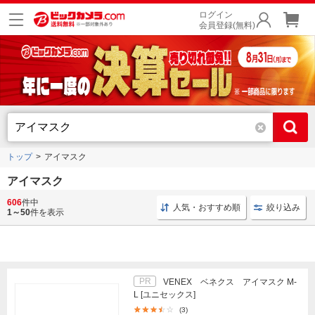
ログイン
会員登録(無料)
トップ
アイマスク
アイマスク
606
件中
目もと アイマスク
アイマスク スキンケア
アイマスク
人気・おすすめ順
絞り込み
1～50
件を表示
PR
VENEX ベネクス アイマスク M-
L [ユニセックス]
(3)