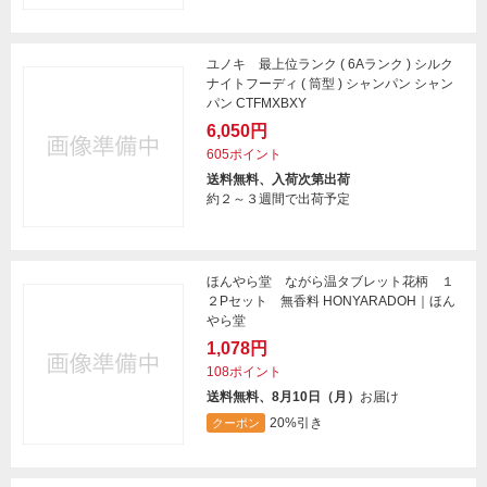
ユノキ 最上位ランク ( 6Aランク ) シルク
ナイトフーディ ( 筒型 ) シャンパン シャン
パン CTFMXBXY
6,050円
605ポイント
送料無料、入荷次第出荷
約２～３週間で出荷予定
ほんやら堂 ながら温タブレット花柄 １
２Pセット 無香料 HONYARADOH｜ほん
やら堂
1,078円
108ポイント
送料無料、8月10日（月）
お届け
20%引き
クーポン