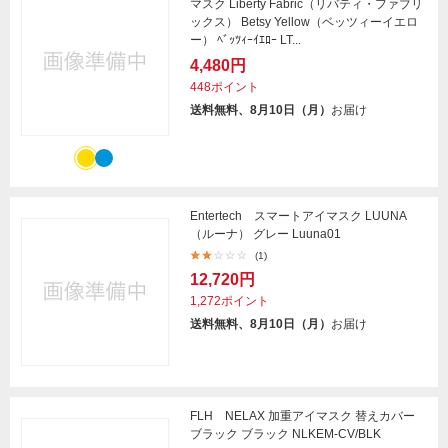
マスク Liberty Fabric（リバティ・ファブリ
ックス） Betsy Yellow（ベッツィーイエロ
ー） ﾍﾞｯﾂｨｰｲｴﾛｰ LT...
4,480円
448ポイント
送料無料、8月10日（月）
お届け
Entertech スマートアイマスク LUUNA
（ルーナ） グレー Luuna01
(1)
12,720円
1,272ポイント
送料無料、8月10日（月）
お届け
FLH NELAX 加重アイマスク 替えカバー
ブラック ブラック NLKEM-CV/BLK