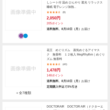
しシート付 温め ひんやり 遮光 リラックス
睡眠 電子レンジ加熱...
(8)
2,050円
205ポイント
送料無料、8月10日（月）
お届け
花王 めぐりズム 蒸気めぐるアイマス
ク 無香料 １２枚入 MegRhythm｜めぐり
ズム 無香料
(40)
1,478円
148ポイント
送料無料、8月10日（月）
お届け
定期購入申込で3%引き
＋全7種類
DOCTORAIR DOCTOR AIR（ドクターエ