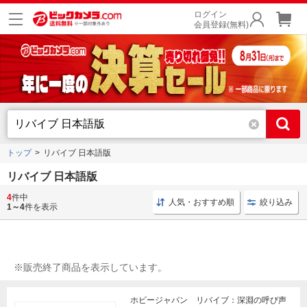
ログイン
会員登録(無料)
トップ
リバイブ 日本語版
リバイブ 日本語版
4
件中
Switch ゲームソフト
ボードゲーム ホビージャパン
人気・おすすめ順
絞り込み
1～4
件を表示
※販売終了商品を表示しています。
ホビージャパン リバイブ：深淵の呼び声