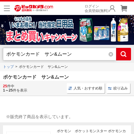
ログイン
会員登録(無料)
トップ
ポケモンカード サン&ムーン
ポケモンカード サン&ムーン
25
件中
アニメ テーマソング集
アニメ ソニーミュージックマーケテ
人気・おすすめ順
絞り込み
1～25
件を表示
※販売終了商品を表示しています。
ポケモン ポケットモンスター ポケモンカ