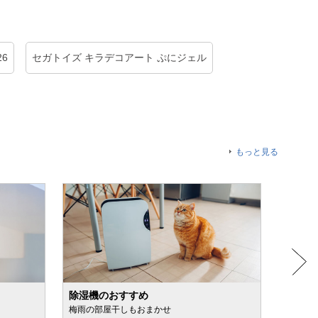
6
セガトイズ キラデコアート ぷにジェル
もっと見る
除湿機のおすすめ
日焼け
梅雨の部屋干しもおまかせ
スプレ