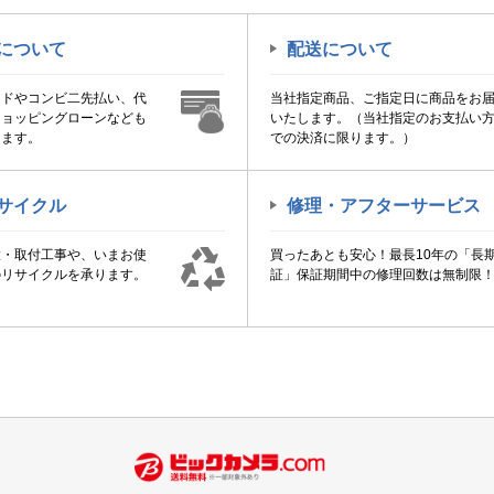
について
配送について
ードやコンビ二先払い、代
当社指定商品、ご指定日に商品をお
ショッピングローンなども
いたします。（当社指定のお支払い
けます。
での決済に限ります。）
サイクル
修理・アフターサービス
置・取付工事や、いまお使
買ったあとも安心！最長10年の「長
のリサイクルを承ります。
証」保証期間中の修理回数は無制限