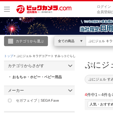
ログイン
会員登録(
カテゴリから選ぶ
全ての商品
こんにちは
トップ
ぷにジェル キラデコアート すみっコぐらし
ログイン
ぷにジ
カテゴリからさがす
新規会員登録
おもちゃ・ホビー・ベビー用品
ぷにジェル す
会員メニュー
メーカー
4
件中
1
～
4
件を
お買いもの履歴
セガフェイブ｜SEGA Fave
閲覧履歴