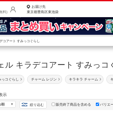
お届け先
無料)
東京都豊島区東池袋
商品をさがす
ランキングからさがす
ネ
ェル キラデコアート すみっ
カテゴリ一覧からさがす
ポ
店
みっコぐらし
チャーム レジン
キラキラ チャーム
お
お客様サポート
表示
販売終了商品を含める
バリエ
絞り込む
ご利用ガイド