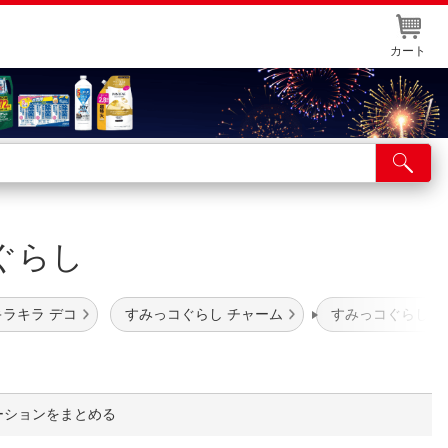
カート
店舗サービス
ット取り置き
コぐらし
イントカードWEB登録
舗情報・店舗一覧
キラキラ デコ
すみっコぐらし チャーム
すみっコぐらし 
取り寄せ品入荷状況照会
ーションをまとめる