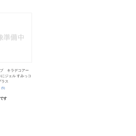
人窓口
R情報
nglish / 中文
ブ キラデコアー
7 ぷにジェル すみっコ
プラス
(5)
です