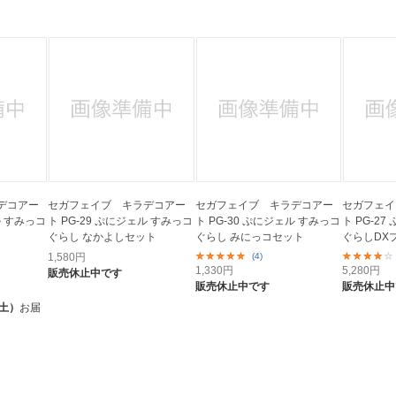
法
よくある質問・お問合せ
I
ご利用規約
E
デコアー
セガフェイブ キラデコアー
セガフェイブ キラデコアー
セガフェイ
ル すみっコ
ト PG-29 ぷにジェル すみっコ
ト PG-30 ぷにジェル すみっコ
ト PG-2
ぐらし なかよしセット
ぐらし みにっコセット
ぐらしDX
1,580
円
(4)
1,330
円
5,280
円
販売休止中です
販売休止中です
販売休止中
（土）
お届