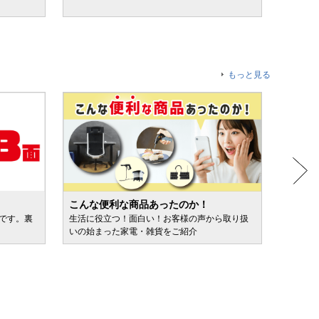
もっと見る
こんな便利な商品あったのか！
人気売
ルです。裏
生活に役立つ！面白い！お客様の声から取り扱
カテゴ
いの始まった家電・雑貨をご紹介
けます