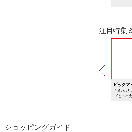
注目特集
BIC WAVE
ビックア
サービ
「どきどき・わくわく」をさまざまなコンテン
「良いより
ツに載せてお届けします
い”との出
ショッピングガイド