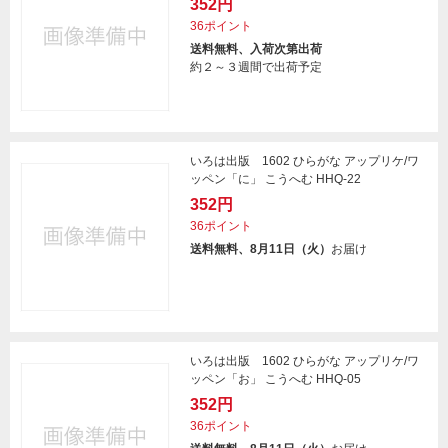
352円
36ポイント
送料無料、入荷次第出荷
約２～３週間で出荷予定
いろは出版 1602 ひらがな アップリケ/ワ
ッペン「に」 こうへむ HHQ-22
352円
36ポイント
送料無料、8月11日（火）
お届け
いろは出版 1602 ひらがな アップリケ/ワ
ッペン「お」 こうへむ HHQ-05
352円
36ポイント