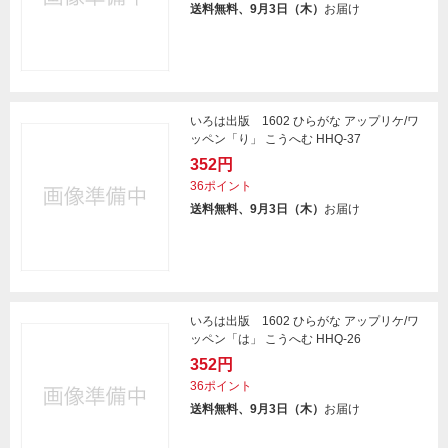
送料無料、9月3日（木）
お届け
いろは出版 1602 ひらがな アップリケ/ワ
ッペン「り」 こうへむ HHQ-37
352円
36ポイント
送料無料、9月3日（木）
お届け
いろは出版 1602 ひらがな アップリケ/ワ
ッペン「は」 こうへむ HHQ-26
352円
36ポイント
送料無料、9月3日（木）
お届け