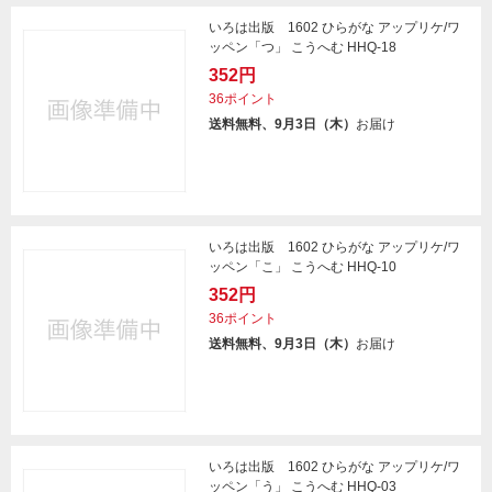
いろは出版 1602 ひらがな アップリケ/ワ
ッペン「つ」 こうへむ HHQ-18
352円
36ポイント
送料無料、9月3日（木）
お届け
いろは出版 1602 ひらがな アップリケ/ワ
ッペン「こ」 こうへむ HHQ-10
352円
36ポイント
送料無料、9月3日（木）
お届け
いろは出版 1602 ひらがな アップリケ/ワ
ッペン「う」 こうへむ HHQ-03