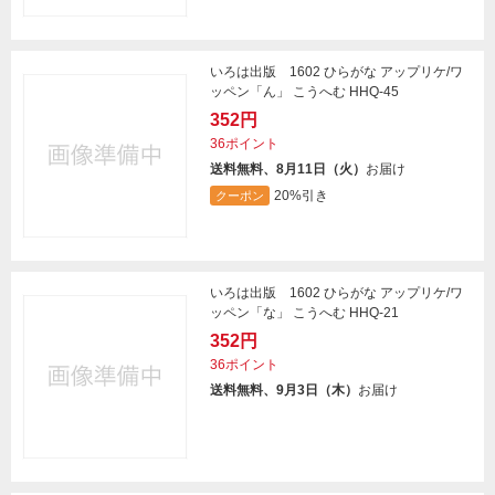
いろは出版 1602 ひらがな アップリケ/ワ
ッペン「ん」 こうへむ HHQ-45
352円
36ポイント
送料無料、8月11日（火）
お届け
20%引き
クーポン
いろは出版 1602 ひらがな アップリケ/ワ
ッペン「な」 こうへむ HHQ-21
352円
36ポイント
送料無料、9月3日（木）
お届け