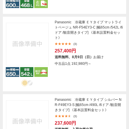
Panasonic 冷蔵庫 ＥＹタイプ マットライ
トベージュ NR-F54EY3-C [幅65cm /542L /6
ドア /観音開きタイプ] 《基本設置料金セッ
ト》
(3)
257,400円
送料無料、8月9日（日）
お届け
中古品1点
192,980円～
Panasonic 冷蔵庫 ＥＹタイプ シルバー N
R-F49EY3-S [幅65cm /490L /6ドア /観音開
きタイプ] 《基本設置料金セット》
(3)
237,600円